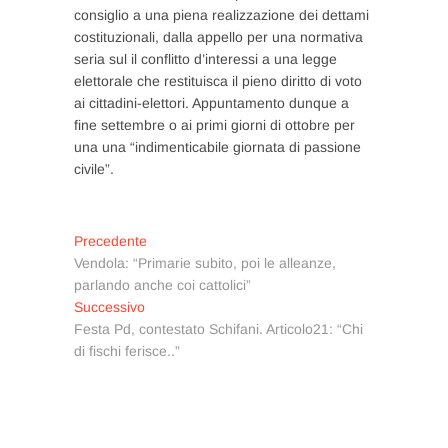
consiglio a una piena realizzazione dei dettami
costituzionali, dalla appello per una normativa
seria sul il conflitto d’interessi a una legge
elettorale che restituisca il pieno diritto di voto
ai cittadini-elettori. Appuntamento dunque a
fine settembre o ai primi giorni di ottobre per
una una “indimenticabile giornata di passione
civile”.
Navigazione
Articolo
Precedente
precedente:
Vendola: “Primarie subito, poi le alleanze,
articoli
parlando anche coi cattolici”
Articolo
Successivo
successivo:
Festa Pd, contestato Schifani. Articolo21: “Chi
di fischi ferisce..”