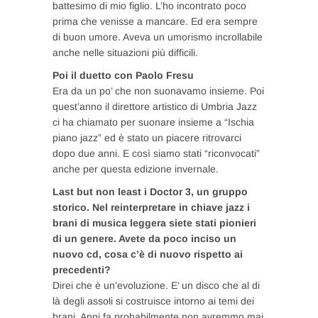
battesimo di mio figlio. L’ho incontrato poco
prima che venisse a mancare. Ed era sempre
di buon umore. Aveva un umorismo incrollabile
anche nelle situazioni più difficili.
Poi il duetto con Paolo Fresu
Era da un po’ che non suonavamo insieme. Poi
quest’anno il direttore artistico di Umbria Jazz
ci ha chiamato per suonare insieme a “Ischia
piano jazz” ed è stato un piacere ritrovarci
dopo due anni. E così siamo stati “riconvocati”
anche per questa edizione invernale.
Last but non least i Doctor 3, un gruppo
storico. Nel reinterpretare in chiave jazz i
brani di musica leggera siete stati pionieri
di un genere. Avete da poco inciso un
nuovo cd, cosa c’è di nuovo rispetto ai
precedenti?
Direi che è un’evoluzione. E’ un disco che al di
là degli assoli si costruisce intorno ai temi dei
brani. Anni fa probabilmente non avremmo mai