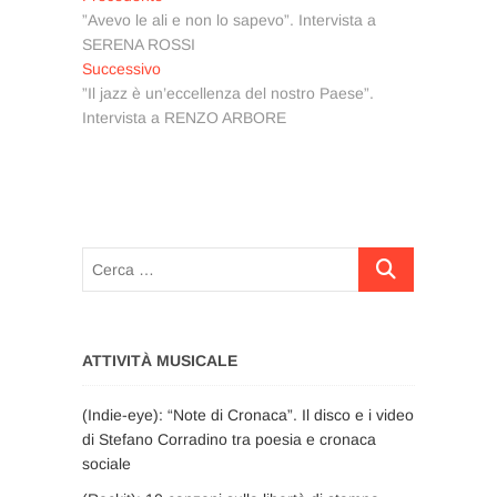
precedente:
”Avevo le ali e non lo sapevo”. Intervista a
articoli
SERENA ROSSI
Articolo
Successivo
successivo:
”Il jazz è un’eccellenza del nostro Paese”.
Intervista a RENZO ARBORE
Cerca
…
ATTIVITÀ MUSICALE
(Indie-eye): “Note di Cronaca”. Il disco e i video
di Stefano Corradino tra poesia e cronaca
sociale