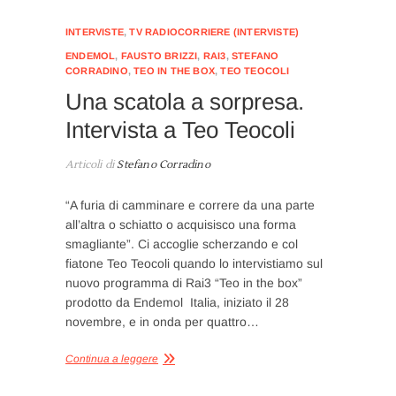
INTERVISTE
,
TV RADIOCORRIERE (INTERVISTE)
ENDEMOL
,
FAUSTO BRIZZI
,
RAI3
,
STEFANO
CORRADINO
,
TEO IN THE BOX
,
TEO TEOCOLI
Una scatola a sorpresa.
Intervista a Teo Teocoli
Articoli di
Stefano Corradino
“A furia di camminare e correre da una parte
all’altra o schiatto o acquisisco una forma
smagliante”. Ci accoglie scherzando e col
fiatone Teo Teocoli quando lo intervistiamo sul
nuovo programma di Rai3 “Teo in the box”
prodotto da Endemol Italia, iniziato il 28
novembre, e in onda per quattro…
Continua a leggere