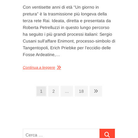
Con ventisette anni di età “Un giorno in
pretura” è la trasmissione più longeva della
terza rete Rai. Ideata, diretta e presentata da
Roberta Petrelluzzi in questo lungo percorso
ha seguito i più grandi processi italiani: Sergio
Cusani sull’affare Enimont, processo-simbolo di
Tangentopoli, Erich Priebke per l’eccidio delle
Fosse Ardeatine,…
Continua a leggere
Paginazione
Pagina
Pagina
Pagina
Pagina
1
2
…
18
successiva
degli
articoli
Cerca