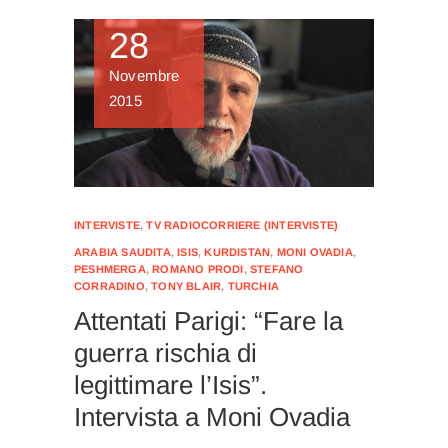
28
Novembre
2015
INTERVISTE
,
TV RADIOCORRIERE (INTERVISTE)
ARABIA SAUDITA
,
ISIS
,
KURDISTAN
,
MONI OVADIA
,
PESHMERGA
,
ROMANO PRODI
,
STEFANO
CORRADINO
,
TONY BLAIR
,
TURCHIA
Attentati Parigi: “Fare la
guerra rischia di
legittimare l’Isis”.
Intervista a Moni Ovadia