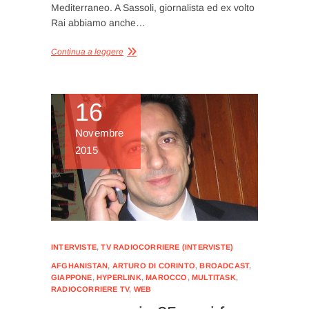
Mediterraneo. A Sassoli, giornalista ed ex volto
Rai abbiamo anche…
Continua a leggere
16
Novembre
2015
INTERVISTE
,
TV RADIOCORRIERE (INTERVISTE)
AFGHANISTAN
,
ARTURO DI CORINTO
,
BROADCAST
,
GIAPPONE
,
HYPERLINK
,
MAROCCO
,
MULTITASK
,
RADIOCORRIERE TV
,
WEB