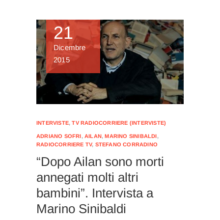
21
Dicembre
2015
INTERVISTE
,
TV RADIOCORRIERE (INTERVISTE)
ADRIANO SOFRI
,
AILAN
,
MARINO SINIBALDI
,
RADIOCORRIERE TV
,
STEFANO CORRADINO
“Dopo Ailan sono morti
annegati molti altri
bambini”. Intervista a
Marino Sinibaldi