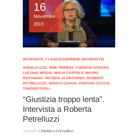
16
Novembre
2015
INTERVISTE
,
TV RADIOCORRIERE (INTERVISTE)
ANGELO IZZO
,
ERIK PRIEBKE
,
FABRIZIO CORONA
,
LUCIANO MOGGI
,
MAFIA CAPITALE
,
MAURO
ROSTAGNO
,
PATRIZIA ALDROVANDI
,
ROBERTA
PETRELLUZZI
,
SERGIO CUSANI
,
STEFANO CUCCHI
,
TANGENTOPOLI
“Giustizia troppo lenta”.
Intervista a Roberta
Petrelluzzi
Articoli di
Stefano Corradino