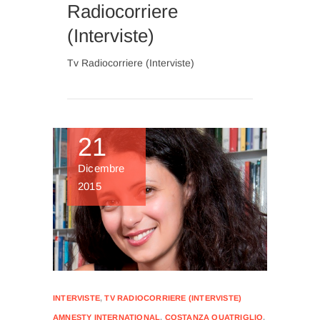
Radiocorriere
(Interviste)
Tv Radiocorriere (Interviste)
21
Dicembre
2015
INTERVISTE
,
TV RADIOCORRIERE (INTERVISTE)
AMNESTY INTERNATIONAL
,
COSTANZA QUATRIGLIO
,