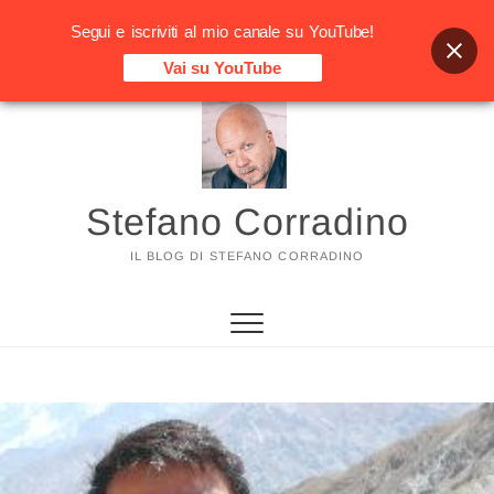
Segui e iscriviti al mio canale su YouTube!
Vai su YouTube
Vai
al
contenuto
Stefano Corradino
IL BLOG DI STEFANO CORRADINO