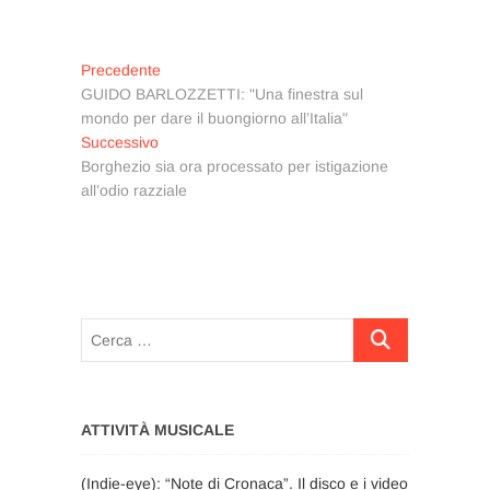
Navigazione
Articolo
Precedente
precedente:
GUIDO BARLOZZETTI: "Una finestra sul
articoli
mondo per dare il buongiorno all’Italia"
Articolo
Successivo
successivo:
Borghezio sia ora processato per istigazione
all’odio razziale
Cerca
…
ATTIVITÀ MUSICALE
(Indie-eye): “Note di Cronaca”. Il disco e i video