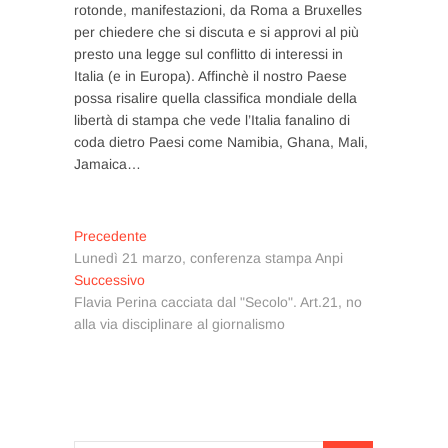
rotonde, manifestazioni, da Roma a Bruxelles
per chiedere che si discuta e si approvi al più
presto una legge sul conflitto di interessi in
Italia (e in Europa). Affinchè il nostro Paese
possa risalire quella classifica mondiale della
libertà di stampa che vede l’Italia fanalino di
coda dietro Paesi come Namibia, Ghana, Mali,
Jamaica…
Navigazione
Articolo
Precedente
precedente:
Lunedì 21 marzo, conferenza stampa Anpi
articoli
Articolo
Successivo
successivo:
Flavia Perina cacciata dal "Secolo". Art.21, no
alla via disciplinare al giornalismo