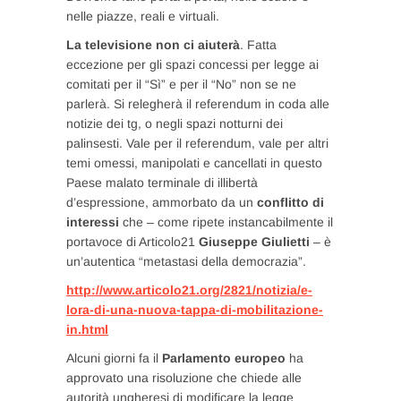
nelle piazze, reali e virtuali.
La televisione non ci aiuterà
. Fatta
eccezione per gli spazi concessi per legge ai
comitati per il “Sì” e per il “No” non se ne
parlerà. Si relegherà il referendum in coda alle
notizie dei tg, o negli spazi notturni dei
palinsesti. Vale per il referendum, vale per altri
temi omessi, manipolati e cancellati in questo
Paese malato terminale di illibertà
d’espressione, ammorbato da un
conflitto di
interessi
che – come ripete instancabilmente il
portavoce di Articolo21
Giuseppe Giulietti
– è
un’autentica “metastasi della democrazia”.
http://www.articolo21.org/2821/notizia/e-
lora-di-una-nuova-tappa-di-mobilitazione-
in.html
Alcuni giorni fa il
Parlamento europeo
ha
approvato una risoluzione che chiede alle
autorità ungheresi di modificare la legge