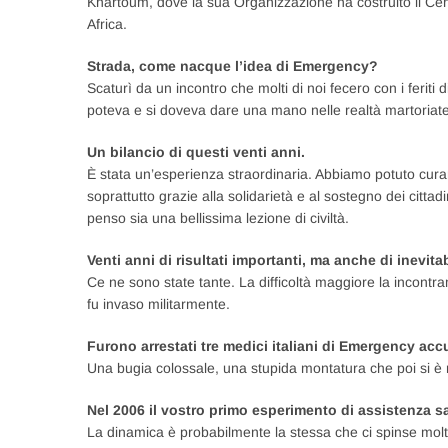
Khartoum, dove la sua Organizzazione ha costruito il Centr
Africa.
Strada, come nacque l’idea di Emergency?
Scaturì da un incontro che molti di noi fecero con i feriti d
poteva e si doveva dare una mano nelle realtà martoriate
Un bilancio di questi venti anni.
È stata un’esperienza straordinaria. Abbiamo potuto curare
soprattutto grazie alla solidarietà e al sostegno dei citta
penso sia una bellissima lezione di civiltà.
Venti anni di risultati importanti, ma anche di inevita
Ce ne sono state tante. La difficoltà maggiore la incont
fu invaso militarmente.
Furono arrestati tre medici italiani di Emergency accu
Una bugia colossale, una stupida montatura che poi si è ri
Nel 2006 il vostro primo esperimento di assistenza sa
La dinamica è probabilmente la stessa che ci spinse molti 