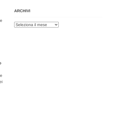
ARCHIVI
te
Archivi
o
 e
ei