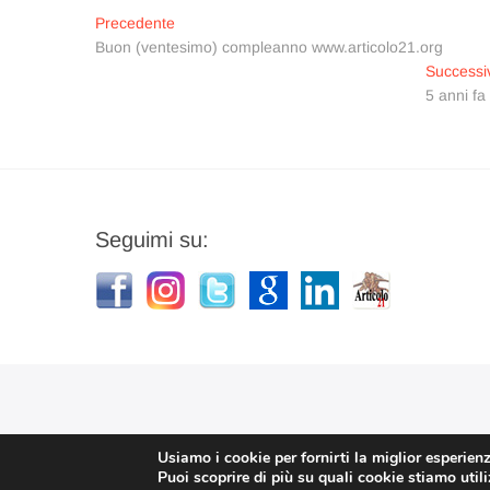
Navigazione
Articolo
Precedente
precedente:
Buon (ventesimo) compleanno www.articolo21.org
articoli
Successi
5 anni fa
Seguimi su:
Usiamo i cookie per fornirti la miglior esperien
Puoi scoprire di più su quali cookie stiamo util