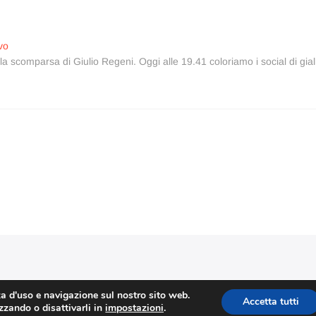
Articolo
vo
successivo:
 la scomparsa di Giulio Regeni. Oggi alle 19.41 coloriamo i social di gial
Stefano Corradino
|
Privacy Policy
| © 2026 Stefano Corradino
za d'uso e navigazione sul nostro sito web.
Accetta tutti
izzando o disattivarli in
impostazioni
.