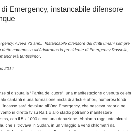
 di Emergency, instancabile difensore
unque
rgency. Aveva 73 anni. Instancabile difensore dei diritti umani sempre
ha detto commossa all’Adnkronos la presidente di Emergency Rossella,
i mancherà tantissimo”.
ggio 2014
)
nze si disputa la “Partita del cuore”, una manifestazione divenuta celeb
nale cantanti e una formazione mista di artisti e attori, numerosi fondi
o l’incasso sarà devoluto all’Ong Emergency, che nasceva proprio nel
vento in diretta tv su Rai1 o allo stadio potranno manifestare
n sms, con il 5 x 1000 o con una donazione. Abbiamo raggiunto alcuni
da
, che si trovava in Sudan, in un villaggio a venti chilometri da