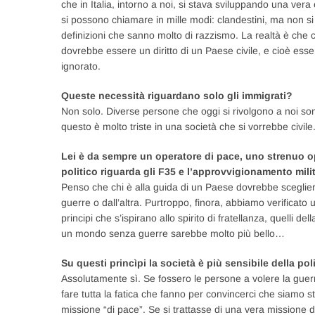
che in Italia, intorno a noi, si stava sviluppando una vera 
si possono chiamare in mille modi: clandestini, ma non si
definizioni che sanno molto di razzismo. La realtà è che
dovrebbe essere un diritto di un Paese civile, e cioè esse
ignorato.
Queste necessità riguardano solo gli immigrati?
Non solo. Diverse persone che oggi si rivolgono a noi sono
questo è molto triste in una società che si vorrebbe civile
Lei è da sempre un operatore di pace, uno strenuo opp
politico riguarda gli F35 e l’approvvigionamento milit
Penso che chi è alla guida di un Paese dovrebbe scegliere
guerre o dall’altra. Purtroppo, finora, abbiamo verificato u
principi che s’ispirano allo spirito di fratellanza, quelli 
un mondo senza guerre sarebbe molto più bello…
Su questi princìpi la società è più sensibile della pol
Assolutamente sì. Se fossero le persone a volere la guerr
fare tutta la fatica che fanno per convincerci che siamo 
missione “di pace”. Se si trattasse di una vera missione 