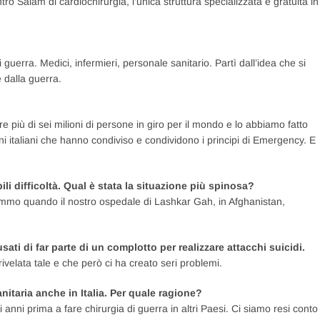
o Salam di cardiochirurgia, l’unica struttura specializzata e gratuita in
i guerra. Medici, infermieri, personale sanitario. Partì dall’idea che si
 dalla guerra.
 più di sei milioni di persone in giro per il mondo e lo abbiamo fatto
dini italiani che hanno condiviso e condividono i principi di Emergency. E
bili difficoltà. Qual è stata la situazione più spinosa?
rammo quando il nostro ospedale di Lashkar Gah, in Afghanistan,
sati di far parte di un complotto per realizzare attacchi suicidi.
velata tale e che però ci ha creato seri problemi.
nitaria anche in Italia. Per quale ragione?
anni prima a fare chirurgia di guerra in altri Paesi. Ci siamo resi conto