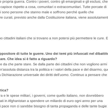
e propria guerra. Contro i poveri, contro gli emarginati e gli esclusi, che
 capisce rispetto a cosa, comunitari o extracomunitari. Tutte porcate di
 ci sono persone che stanno male e soffrono perché quello che
re curati, previsto anche dalla Costituzione italiana, viene assolutamen
 cittadini italiani che si trovano a non potersi più permettere le cure. E
.
ositore di tutte le guerre. Uno dei temi più infuocati nel dibattit
are. Che idea si è fatto a riguardo?
 da che parte stare. Se dalla parte dei cittadini che non vogliono armi
n’assoluta distanza tra la politica e i valori della pace e del disarmo, qu
della Dichiarazione universale dei diritti dell’uomo. Continuo a pensare che
itica?
a e le spese militari, i governi, come quello italiano, non dovrebbero
stati in Afghanistan a spendere un miliardo di euro ogni anno per una
di pace non ci sarebbe bisogno di tanta propaganda e delle tante bugie