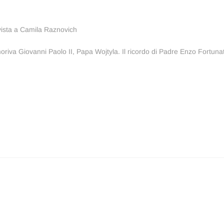
vista a Camila Raznovich
lo
ssivo:
moriva Giovanni Paolo II, Papa Wojtyla. Il ricordo di Padre Enzo Fortuna