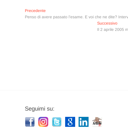
Navigazione
Articolo
Precedente
precedente:
Penso di avere passato l’esame. E voi che ne dite? Inter
articoli
Artico
Successivo
succe
Il 2 aprile 2005 
Seguimi su: