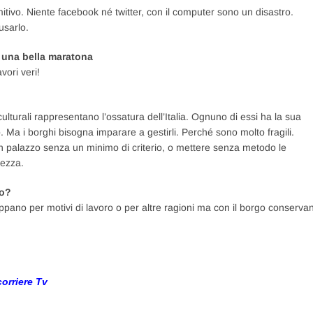
itivo. Niente facebook né twitter, con il computer sono un disastro.
usarlo.
è una bella maratona
vori veri!
 culturali rappresentano l’ossatura dell’Italia. Ognuno di essi ha la sua
ano. Ma i borghi bisogna imparare a gestirli. Perché sono molto fragili.
un palazzo senza un minimo di criterio, o mettere senza metodo le
tezza.
no?
pano per motivi di lavoro o per altre ragioni ma con il borgo conserva
orriere Tv