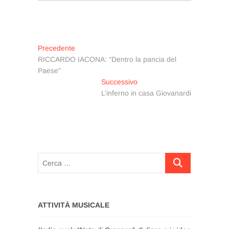
Navigazione
Articolo
Precedente
precedente:
RICCARDO IACONA: "Dentro la pancia del
articoli
Paese"
Articolo
Successivo
successivo:
L’inferno in casa Giovanardi
Cerca
…
ATTIVITÀ MUSICALE