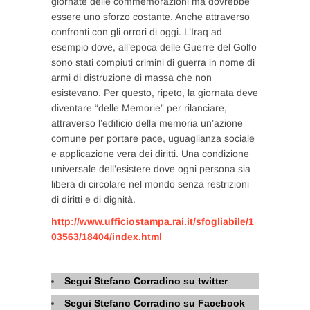
giornate delle commemorazioni ma dovrebbe
essere uno sforzo costante. Anche attraverso
confronti con gli orrori di oggi. L’Iraq ad
esempio dove, all’epoca delle Guerre del Golfo
sono stati compiuti crimini di guerra in nome di
armi di distruzione di massa che non
esistevano. Per questo, ripeto, la giornata deve
diventare “delle Memorie” per rilanciare,
attraverso l’edificio della memoria un’azione
comune per portare pace, uguaglianza sociale
e applicazione vera dei diritti. Una condizione
universale dell’esistere dove ogni persona sia
libera di circolare nel mondo senza restrizioni
di diritti e di dignità.
http://www.ufficiostampa.rai.it/sfogliabile/1
03563/18404/index.html
Segui Stefano Corradino su twitter
Segui Stefano Corradino su Facebook