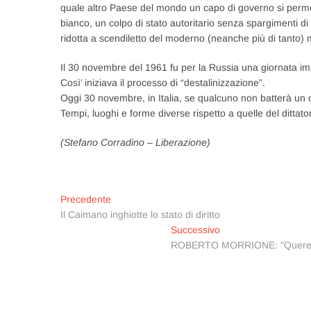
quale altro Paese del mondo un capo di governo si permet
bianco, un colpo di stato autoritario senza spargimenti d
ridotta a scendiletto del moderno (neanche più di tanto)
Il 30 novembre del 1961 fu per la Russia una giornata imp
Così’ iniziava il processo di “destalinizzazione”.
Oggi 30 novembre, in Italia, se qualcuno non batterà un c
Tempi, luoghi e forme diverse rispetto a quelle del dittator
(Stefano Corradino – Liberazione)
Navigazione
Articolo
Precedente
precedente:
Il Caimano inghiotte lo stato di diritto
articoli
Articolo
Successivo
successivo:
ROBERTO MORRIONE: "Querele e f