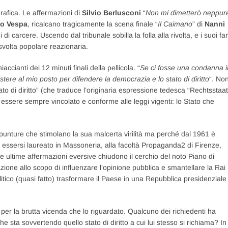
rafica. Le affermazioni di
Silvio Berlusconi
“
Non mi dimetterò neppur
o Vespa
, ricalcano tragicamente la scena finale “
Il Caimano
” di
Nanni
di carcere. Uscendo dal tribunale sobilla la folla alla rivolta, e i suoi fa
svolta popolare reazionaria.
cianti dei 12 minuti finali della pellicola. “
Se ci fosse una condanna i
sistere al mio posto per difendere la democrazia e lo stato di diritto
“. No
to di diritto” (che traduce l’originaria espressione tedesca “Rechtsstaat
essere sempre vincolato e conforme alle leggi vigenti: lo Stato che
 punture che stimolano la sua malcerta virilità ma perché dal 1961 è
a essersi laureato in Massoneria, alla facoltà Propaganda2 di Firenze,
ue ultime affermazioni eversive chiudono il cerchio del noto Piano di
azione allo scopo di influenzare l’opinione pubblica e smantellare la Rai
 politico (quasi fatto) trasformare il Paese in una Repubblica presidenziale
per la brutta vicenda che lo riguardato. Qualcuno dei richiedenti ha
e sta sovvertendo quello stato di diritto a cui lui stesso si richiama? In