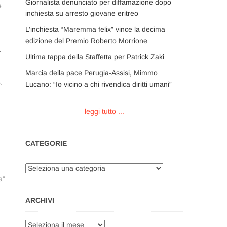
Giornalista denunciato per diffamazione dopo
e
inchiesta su arresto giovane eritreo
L’inchiesta “Maremma felix” vince la decima
edizione del Premio Roberto Morrione
.
Ultima tappa della Staffetta per Patrick Zaki
Marcia della pace Perugia-Assisi, Mimmo
.
Lucano: “Io vicino a chi rivendica diritti umani”
leggi tutto ...
CATEGORIE
Categorie
a"
ARCHIVI
Archivi