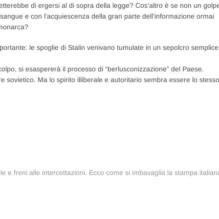
terebbe di ergersi al di sopra della legge? Cos’altro è se non un golp
i sangue e con l’acquiescenza della gran parte dell’informazione ormai
 monarca?
ortante: le spoglie di Stalin venivano tumulate in un sepolcro semplice
olpo, si esaspererà il processo di “berlusconizzazione” del Paese.
e sovietico. Ma lo spirito illiberale e autoritario sembra essere lo stesso
reni alle intercettazioni. Ecco come si imbavaglia la stampa italian