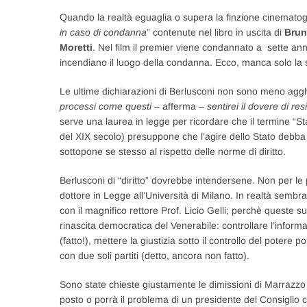
Quando la realtà eguaglia o supera la finzione cinematog
in caso di condanna
” contenute nel libro in uscita di
Brun
Moretti
. Nel film il premier viene condannato a sette anni 
incendiano il luogo della condanna. Ecco, manca solo la 
Le ultime dichiarazioni di Berlusconi non sono meno agghiac
processi come questi
– afferma –
sentirei il dovere di re
serve una laurea in legge per ricordare che il termine “Sta
del XIX secolo) presuppone che l’agire dello Stato debba 
sottopone se stesso al rispetto delle norme di diritto.
Berlusconi di “diritto” dovrebbe intendersene. Non per le
dottore in Legge all’Università di Milano. In realtà sembr
con il magnifico rettore Prof. Licio Gelli; perchè queste s
rinascita democratica del Venerabile: controllare l’inform
(fatto!), mettere la giustizia sotto il controllo del potere
con due soli partiti (detto, ancora non fatto).
Sono state chieste giustamente le dimissioni di Marrazzo 
posto o porrà il problema di un presidente del Consiglio ch