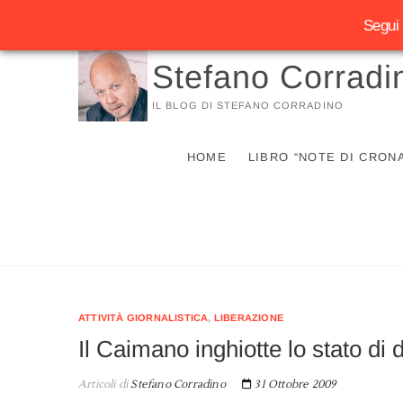
Segui 
Vai
Stefano Corradi
al
contenuto
IL BLOG DI STEFANO CORRADINO
HOME
LIBRO “NOTE DI CRON
ATTIVITÀ GIORNALISTICA
,
LIBERAZIONE
Il Caimano inghiotte lo stato di di
Articoli di
Stefano Corradino
31 Ottobre 2009