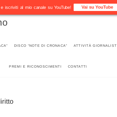
Vai su YouTube
e iscriviti al mio canale su YouTube!
no
ACA”
DISCO “NOTE DI CRONACA”
ATTIVITÀ GIORNALIST
PREMI E RICONOSCIMENTI
CONTATTI
ritto