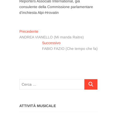
Reporters Associati International, già
consulente della Commissione parlamentare
d’inchiesta Alpi-Hrovatin
Navigazione
Articolo
Precedente
precedente:
ANDREA VIANELLO (Mi manda Raitre)
articoli
Articolo
Successivo
successivo:
FABIO FAZIO (Che tempo che fa)
Cerca
…
ATTIVITÀ MUSICALE