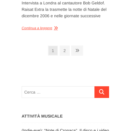
Intervista a Londra al cantautore Bob Geldof.
Raisat Extra la trasmette la notte di Natale del
dicembre 2006 e nelle giornate successive
Continua a leggere
Paginazione
Pagina
Pagina
Pagina
1
2
successiva
degli
articoli
Cerca
…
ATTIVITÀ MUSICALE
(Indie-eye): “Note di Cronaca”. Il disco e i video