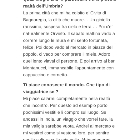
realtà dell’Umbria?
La prima città che mi ha colpito e’ Civita di
Bagnoregio, la città che muore… Un gioiello
rarissimo, sospeso fra cielo e terra … Poi c’e’
naturalmente Orvieto. Il sabato mattina vado a
correre lungo le mura e mi sento fortunata,
felice. Poi dopo vado al mercato in piazza del
popolo, ci vado per comprare il miele. Adoro
quel lento viavai di persone. E poi arrivo al bar
Montanucci, immancabile l’appuntamento con
cappuccino e cornetto.
Ti piace conoscere il mondo. Che tipo di
viaggiatrice sei?
Mi piace calarmi completamente nella realtà
che incontro. Per questo ad esempio porto
pochissimi vestiti e li compro sul luogo. Se
andassi in India, un viaggio che vorrei fare, la
mia valigia sarebbe vuota. Andrei al mercato e
mi vestirei come si vestono loro, per sentire
quella cultura sulla mia pelle. Abbandonarmi,