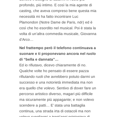
profondo, più intimo. E così la mia agente di
casting, che aveva compreso bene questa mia
necessità mi ha fatto incontrare Luc
Plamondon (Notre Dame de Paris, ndr) ed è
così che ho esordito nel musical. Poi è stata la
volta di un’altra commedia musicale, Giovanna
d’Arco…
Nel frattempo però il telefono continuava a
suonare e ti proponevano ancora nel ruolo
di “bella e dannata”…
Ed io rifiutavo, dicevo chiaramente di no.
Qualche volte ho pensato di essere pazza
rifiutando ruoli che avrebbero potuto darmi un
successo e una notorietà immediata ma non
era quello che volevo. Sentivo di dover fare un
percorso artistico diverso, magari più difficile
ma sicuramente più appagante; e non volevo
scendere a patti… E’ stata una battaglia
continua, una strada irta di ostacoli ma non
volevo svegliarmi a trent’anni prigioniera di