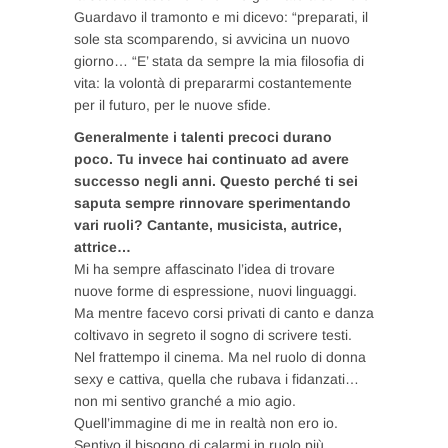
Guardavo il tramonto e mi dicevo: “preparati, il
sole sta scomparendo, si avvicina un nuovo
giorno… “E’ stata da sempre la mia filosofia di
vita: la volontà di prepararmi costantemente
per il futuro, per le nuove sfide.
Generalmente i talenti precoci durano
poco. Tu invece hai continuato ad avere
successo negli anni. Questo perché ti sei
saputa sempre rinnovare sperimentando
vari ruoli? Cantante, musicista, autrice,
attrice…
Mi ha sempre affascinato l’idea di trovare
nuove forme di espressione, nuovi linguaggi.
Ma mentre facevo corsi privati di canto e danza
coltivavo in segreto il sogno di scrivere testi.
Nel frattempo il cinema. Ma nel ruolo di donna
sexy e cattiva, quella che rubava i fidanzati…
non mi sentivo granché a mio agio.
Quell’immagine di me in realtà non ero io.
Sentivo il bisogno di calarmi in ruolo più