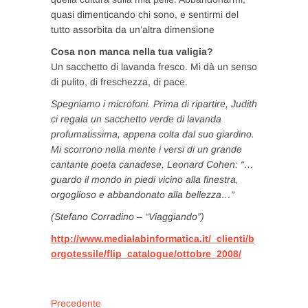
quasi dimenticando chi sono, e sentirmi del
tutto assorbita da un’altra dimensione
Cosa non manca nella tua valigia?
Un sacchetto di lavanda fresco. Mi dà un senso
di pulito, di freschezza, di pace.
Spegniamo i microfoni. Prima di ripartire, Judith
ci regala un sacchetto verde di lavanda
profumatissima, appena colta dal suo giardino.
Mi scorrono nella mente i versi di un grande
cantante poeta canadese, Leonard Cohen: “…
guardo il mondo in piedi vicino alla finestra,
orgoglioso e abbandonato alla bellezza…”
(Stefano Corradino – “Viaggiando”)
http://www.medialabinformatica.it/_clienti/b
orgotessile/flip_catalogue/ottobre_2008/
Navigazione
Articolo
Precedente