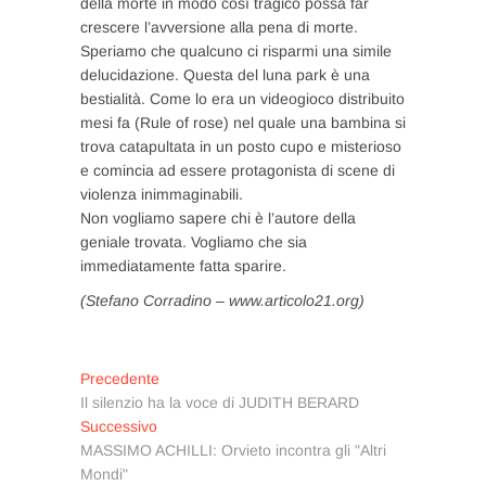
della morte in modo così tragico possa far
crescere l’avversione alla pena di morte.
Speriamo che qualcuno ci risparmi una simile
delucidazione. Questa del luna park è una
bestialità. Come lo era un videogioco distribuito
mesi fa (Rule of rose) nel quale una bambina si
trova catapultata in un posto cupo e misterioso
e comincia ad essere protagonista di scene di
violenza inimmaginabili.
Non vogliamo sapere chi è l’autore della
geniale trovata. Vogliamo che sia
immediatamente fatta sparire.
(Stefano Corradino – www.articolo21.org)
Navigazione
Articolo
Precedente
precedente:
Il silenzio ha la voce di JUDITH BERARD
articoli
Articolo
Successivo
successivo:
MASSIMO ACHILLI: Orvieto incontra gli "Altri
Mondi"