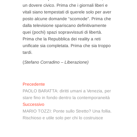
un dovere civico. Prima che i giornali liberi e
vitali siano tempestati di querele solo per aver
posto alcune domande “scomode”. Prima che
dalla televisione spariscano definitivamente
quei (pochi) spazi sopravvissuti di libertà.
Prima che la Repubblica dei reality a reti
unificate sia completata. Prima che sia troppo
tardi.
(
Stefano Corradino – Liberazione)
Navigazione
Articolo
Precedente
precedente:
PAOLO BARATTA: diritti umani a Venezia, per
articoli
stare fino in fondo dentro la contemporaneità
Articolo
Successivo
successivo:
MARIO TOZZI: Ponte sullo Stretto? Una follia.
Rischioso e utile solo per chi lo costruisce