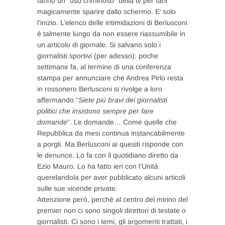
fanno un “uso criminoso” della tv per farli
magicamente sparire dallo schermo. E’ solo
l’inizio. L’elenco delle intimidazioni di Berlusconi
è talmente lungo da non essere riassumibile in
un articolo di giornale. Si salvano solo i
giornalisti sportivi (per adesso): poche
settimane fa, al termine di una conferenza
stampa per annunciare che Andrea Pirlo resta
in rossonero Berlusconi si rivolge a loro
affermando “
Siete più bravi dei giornalisti
politici che insistono sempre per fare
domande
”. Le domande… Come quelle che
Repubblica da mesi continua instancabilmente
a porgli. Ma Berlusconi ai quesiti risponde con
le denunce. Lo fa con il quotidiano diretto da
Ezio Mauro. Lo ha fatto ieri con l’Unità
querelandola per aver pubblicato alcuni articoli
sulle sue vicende private.
Attenzione però, perché al centro del mirino del
premier non ci sono singoli direttori di testate o
giornalisti. Ci sono i temi, gli argomenti trattati, i