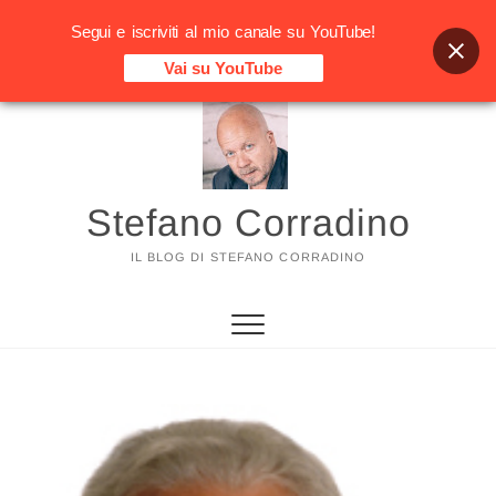
Segui e iscriviti al mio canale su YouTube!
Vai su YouTube
Vai
al
contenuto
Stefano Corradino
IL BLOG DI STEFANO CORRADINO