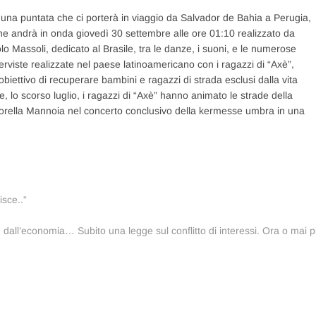
e una puntata che ci porterà in viaggio da Salvador de Bahia a Perugia,
he andrà in onda giovedì 30 settembre alle ore 01:10 realizzato da
olo Massoli, dedicato al Brasile, tra le danze, i suoni, e le numerose
nterviste realizzate nel paese latinoamericano con i ragazzi di “Axè”,
biettivo di recuperare bambini e ragazzi di strada esclusi dalla vita
 lo scorso luglio, i ragazzi di “Axè” hanno animato le strade della
a Fiorella Mannoia nel concerto conclusivo della kermesse umbra in una
isce..”
a, dall’economia… Subito una legge sul conflitto di interessi. Ora o mai p