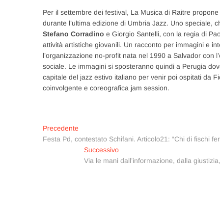
Per il settembre dei festival, La Musica di Raitre propon
durante l’ultima edizione di Umbria Jazz. Uno speciale, c
Stefano Corradino
e Giorgio Santelli, con la regia di Pa
attività artistiche giovanili. Un racconto per immagini e i
l’organizzazione no-profit nata nel 1990 a Salvador con l’o
sociale. Le immagini si sposteranno quindi a Perugia dove,
capitale del jazz estivo italiano per venir poi ospitati d
coinvolgente e coreografica jam session.
Navigazione
Articolo
Precedente
precedente:
Festa Pd, contestato Schifani. Articolo21: “Chi di fischi fer
articoli
Articolo
Successivo
successivo:
Via le mani dall’informazione, dalla giustizi