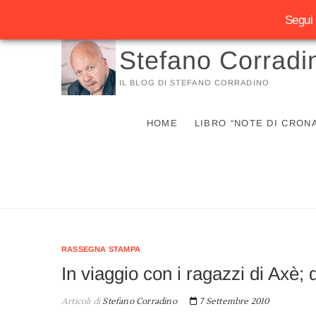
Segui 
Vai
Stefano Corradi
al
contenuto
IL BLOG DI STEFANO CORRADINO
HOME
LIBRO “NOTE DI CRON
RASSEGNA STAMPA
In viaggio con i ragazzi di Axè;
Articoli di
Stefano Corradino
7 Settembre 2010