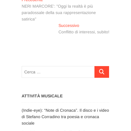
Navigazione
precedente:
NERI MARCORE’: "Oggi la realtà è più
articoli
paradossale della sua rappresentazione
satirica"
Articolo
Successivo
successivo:
Conflitto di interessi, subito!
Cerca
…
ATTIVITÀ MUSICALE
(Indie-eye): “Note di Cronaca”. Il disco e i video
di Stefano Corradino tra poesia e cronaca
sociale