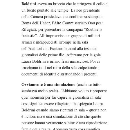
Boldrini
aveva un braccio che le stringeva il collo e
un fucile puntato alle tempie. La neo presidente
della Camera presiedeva una conferenza stampa a
Roma dell’Unhcr, l’Alto Commissariato Onu per i
Rifugiati, per presentare la campagna “Routine is
fantastic”. All’improvviso un gruppo di militari
armati e incappucciati irrompe nella sala
dell’Auditorium. Puntano le armi alla testa dei
giornalisti delle prime file. Afferrano per la gola
Laura Boldrini e urlano frasi minacciose. Poi ci
trascinano tutti nel retro della sala calpestando i
documenti di identità e strattonando i presenti.
Ovviamente è una simulazione
(anche se tutto
sembrava molto reale). ”Abbiamo voluto riproporre
quei momenti per far capire ai giornalisti in sala
cosa significa essere rifugiato – ha spiegato Laura
Boldrini quando siamo rientrati in sala – questa non
è fiction, ma è una simulazione di ciò che queste
persone hanno veramente subito: è una riproduzione
fedele della realtà. Abbiamo visto cosa significa