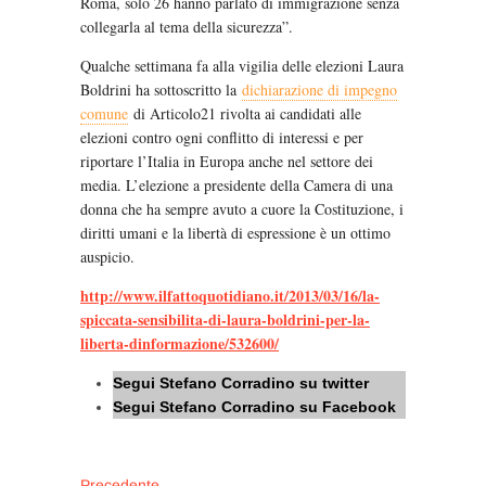
Roma, solo 26 hanno parlato di immigrazione senza
collegarla al tema della sicurezza”.
Qualche settimana fa alla vigilia delle elezioni Laura
Boldrini ha sottoscritto la
dichiarazione di impegno
comune
di Articolo21 rivolta ai candidati alle
elezioni contro ogni conflitto di interessi e per
riportare l’Italia in Europa anche nel settore dei
media. L’elezione a presidente della Camera di una
donna che ha sempre avuto a cuore la Costituzione, i
diritti umani e la libertà di espressione è un ottimo
auspicio.
http://www.ilfattoquotidiano.it/2013/03/16/la-
spiccata-sensibilita-di-laura-boldrini-per-la-
liberta-dinformazione/532600/
Segui Stefano Corradino su twitter
Segui Stefano Corradino su Facebook
Articolo
Precedente