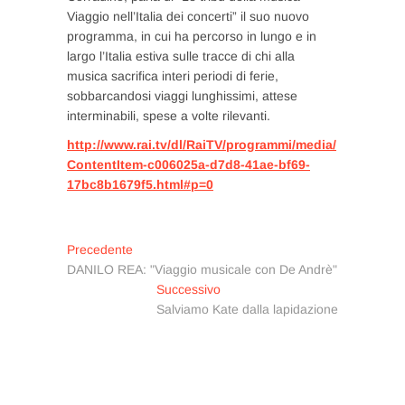
Viaggio nell’Italia dei concerti” il suo nuovo
programma, in cui ha percorso in lungo e in
largo l’Italia estiva sulle tracce di chi alla
musica sacrifica interi periodi di ferie,
sobbarcandosi viaggi lunghissimi, attese
interminabili, spese a volte rilevanti.
http://www.rai.tv/dl/RaiTV/programmi/media/
ContentItem-c006025a-d7d8-41ae-bf69-
17bc8b1679f5.html#p=0
Navigazione
Articolo
Precedente
precedente:
DANILO REA: "Viaggio musicale con De Andrè"
articoli
Articolo
Successivo
successivo:
Salviamo Kate dalla lapidazione