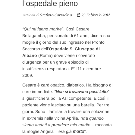
l’ospedale pieno
Articoli di
Stefano Corradino
23 Febbraio 2012
“Qui mi fanno morire”
. Così Cesare
Bellagamba, pensionato di 61 anni, dice a sua
moglie il giorno del suo ingresso nel Pronto
Soccorso dell’
Ospedale S. Giuseppe di
Albano
(Roma) dove viene ricoverato
d’urgenza per un grave episodio di
insufficienza respiratoria. E’ l’11 dicembre
2009.
Cesare è cardiopatico, diabetico. Ha bisogno di
cure immediate.
“Non si trovavano posti letto”
si giustificherà poi la Asl competente. E così il
paziente viene lasciato su una barella. Per tre
giorni. Sono i familiari a trovare una soluzione
in extremis nella vicina Aprilia.
“Ma quando
siamo andati a prendere mio marito
– racconta
la moglie Angela –
era già
morto
“
.