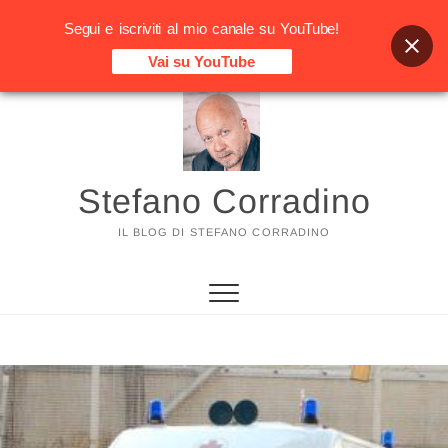
Segui e iscriviti al mio canale su YouTube!
Vai su YouTube
Vai
al
contenuto
Stefano Corradino
IL BLOG DI STEFANO CORRADINO