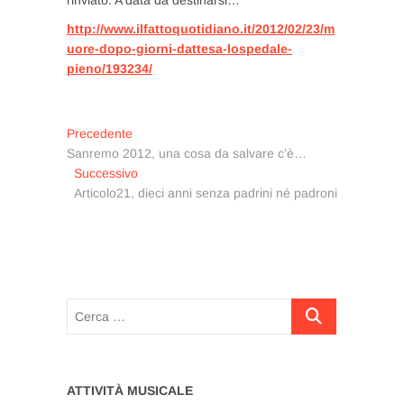
http://www.ilfattoquotidiano.it/2012/02/23/m
uore-dopo-giorni-dattesa-lospedale-
pieno/193234/
Navigazione
Articolo
Precedente
precedente:
Sanremo 2012, una cosa da salvare c’è…
articoli
Articolo
Successivo
successivo:
Articolo21, dieci anni senza padrini né padroni
Cerca
…
ATTIVITÀ MUSICALE