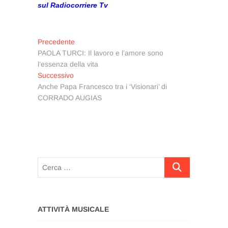
sul Radiocorriere Tv
Navigazione
Articolo
Precedente
precedente:
PAOLA TURCI: Il lavoro e l’amore sono
articoli
l’essenza della vita
Articolo
Successivo
successivo:
Anche Papa Francesco tra i ‘Visionari’ di
CORRADO AUGIAS
Cerca
…
ATTIVITÀ MUSICALE