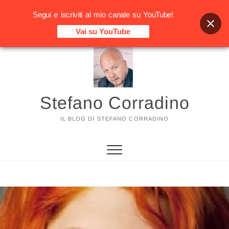
Segui e iscriviti al mio canale su YouTube!
Vai su YouTube
Vai
al
contenuto
Stefano Corradino
IL BLOG DI STEFANO CORRADINO