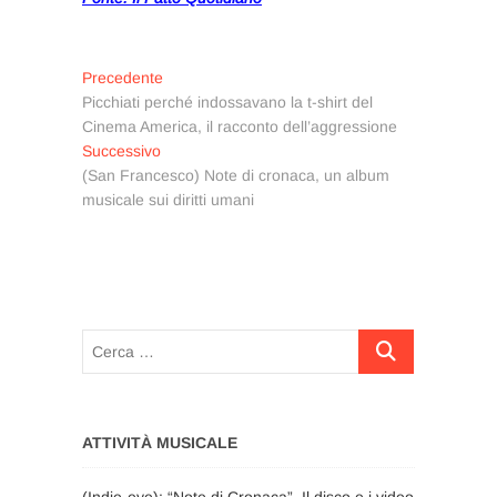
Navigazione
Articolo
Precedente
precedente:
Picchiati perché indossavano la t-shirt del
articoli
Cinema America, il racconto dell’aggressione
Articolo
Successivo
successivo:
(San Francesco) Note di cronaca, un album
musicale sui diritti umani
Cerca
…
ATTIVITÀ MUSICALE