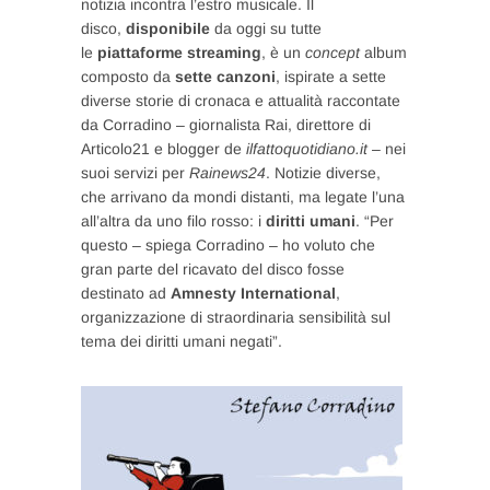
notizia incontra l’estro musicale. Il
disco,
disponibile
da oggi su tutte
le
piattaforme streaming
, è un
concept
album
composto da
sette canzoni
, ispirate a sette
diverse storie di cronaca e attualità raccontate
da Corradino – giornalista Rai, direttore di
Articolo21 e blogger de
ilfattoquotidiano.it
– nei
suoi servizi per
Rainews24
. Notizie diverse,
che arrivano da mondi distanti, ma legate l’una
all’altra da uno filo rosso: i
diritti umani
. “Per
questo – spiega Corradino – ho voluto che
gran parte del ricavato del disco fosse
destinato ad
Amnesty International
,
organizzazione di straordinaria sensibilità sul
tema dei diritti umani negati”.