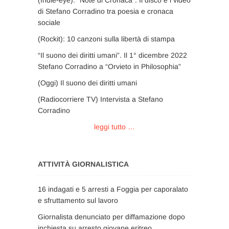
(Indie-eye): “Note di Cronaca”. Il disco e i video
di Stefano Corradino tra poesia e cronaca
sociale
(Rockit): 10 canzoni sulla libertà di stampa
“Il suono dei diritti umani”. Il 1° dicembre 2022
Stefano Corradino a “Orvieto in Philosophia”
(Oggi) Il suono dei diritti umani
(Radiocorriere TV) Intervista a Stefano
Corradino
leggi tutto …
ATTIVITÀ GIORNALISTICA
16 indagati e 5 arresti a Foggia per caporalato
e sfruttamento sul lavoro
Giornalista denunciato per diffamazione dopo
inchiesta su arresto giovane eritreo