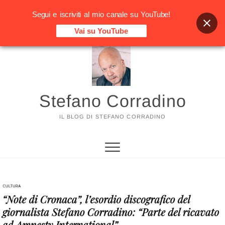
Segui e iscriviti al mio canale su YouTube!
Vai su YouTube
Vai
al
contenuto
Stefano Corradino
IL BLOG DI STEFANO CORRADINO