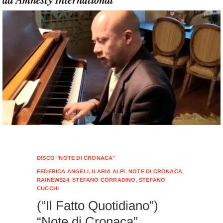
DISCO "NOTE DI CRONACA"
FEDERICA ANGELI
,
ILARIA ALPI
,
NOTE DI CRONACA
,
RAINEWS24
,
STEFANO CORRADINO
,
STEFANO
CUCCHI
(“Il Fatto Quotidiano”)
“Note di Cronaca”,