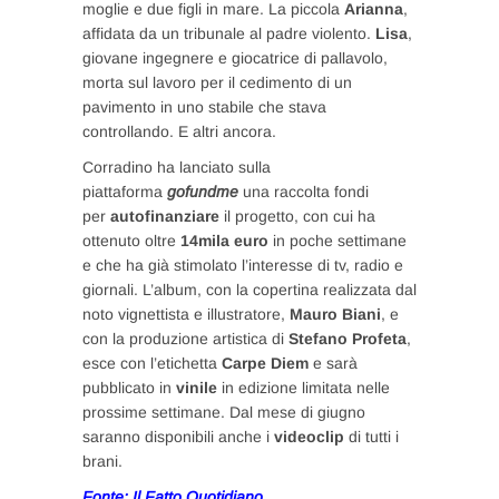
moglie e due figli in mare. La piccola
Arianna
,
affidata da un tribunale al padre violento.
Lisa
,
giovane ingegnere e giocatrice di pallavolo,
morta sul lavoro per il cedimento di un
pavimento in uno stabile che stava
controllando. E altri ancora.
Corradino ha lanciato sulla
piattaforma
gofundme
una raccolta fondi
per
autofinanziare
il progetto, con cui ha
ottenuto oltre
14mila euro
in poche settimane
e che ha già stimolato l’interesse di tv, radio e
giornali. L’album, con la copertina realizzata dal
noto vignettista e illustratore,
Mauro Biani
, e
con la produzione artistica di
Stefano Profeta
,
esce con l’etichetta
Carpe Diem
e sarà
pubblicato in
vinile
in edizione limitata nelle
prossime settimane. Dal mese di giugno
saranno disponibili anche i
videoclip
di tutti i
brani.
Fonte: Il Fatto Quotidiano