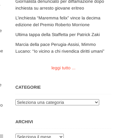
Giornalista denunciato per diffamazione dopo
.
inchiesta su arresto giovane eritreo
L’inchiesta “Maremma felix” vince la decima
edizione del Premio Roberto Morrione
e
Ultima tappa della Staffetta per Patrick Zaki
Marcia della pace Perugia-Assisi, Mimmo
he
Lucano: “Io vicino a chi rivendica diritti umani”
leggi tutto ...
e
CATEGORIE
Categorie
ro
ARCHIVI
Archivi