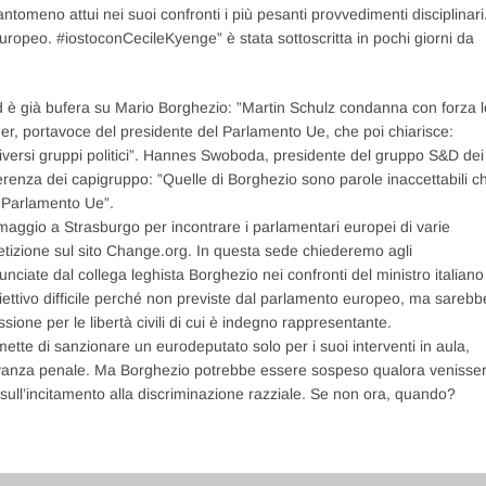
ntomeno attui nei suoi confronti i più pesanti provvedimenti disciplinari
europeo. #iostoconCecileKyenge” è stata sottoscritta in pochi giorni da
ed è già bufera su Mario Borghezio: ”Martin Schulz condanna con forza l
er, portavoce del presidente del Parlamento Ue, che poi chiarisce:
diversi gruppi politici”. Hannes Swoboda, presidente del gruppo S&D dei
ferenza dei capigruppo: ”Quelle di Borghezio sono parole inaccettabili c
 Parlamento Ue”.
maggio a Strasburgo per incontrare i parlamentari europei di varie
etizione sul sito Change.org. In questa sede chiederemo agli
nciate dal collega leghista Borghezio nei confronti del ministro italiano
iettivo difficile perché non previste dal parlamento europeo, ma sarebb
ne per le libertà civili di cui è indegno rappresentante.
tte di sanzionare un eurodeputato solo per i suoi interventi in aula,
levanza penale. Ma Borghezio potrebbe essere sospeso qualora venisse
3 sull’incitamento alla discriminazione razziale. Se non ora, quando?