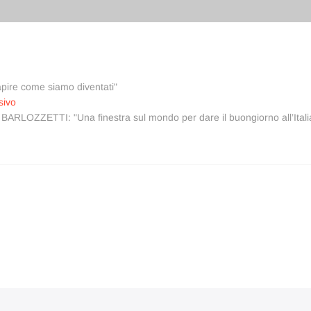
re come siamo diventati"
Articolo
sivo
successivo:
ARLOZZETTI: "Una finestra sul mondo per dare il buongiorno all’Itali