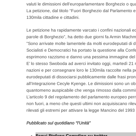
valuti le dimissioni dell’europarlamentare Borghezio o qua
La petizione, dal titolo “Fuori Borghezio dal Parlamento 
130mila cittadine e cittadini.
Le petizione ha rapidamente varcato i confini nazionali 
parole di Borghezio”, ha detto due giorni fa Armin Machm
”Sono arrivate molte lamentele da molti eurodeputati di 
Socialisti e Democratici ha portato la questione alla Con
esprimono razzismo e danno una pessima immagine del
E’ lo stesso Swoboda ad averci invitato oggi, martedì 21 
nazioni e per consegnare loro le 130mila raccolte nella p
eurodeputati di dissociarsi pubblicamente dalle frasi pronu
all’Integrazione Cecyle Kyenge. Le dimissioni sono un ob
quantomeno auspicabile che venga rimosso dalla commissio
L’articolo 9 del regolamento del parlamento europeo perme
non fuori, a meno che questi ultimi non acquisiscano ri
rilevati gli estremi per attivare la legge Mancino del 199
Pubblicato sul quotidiano “l’Unità”
Segui Stefano Corradino su twitter