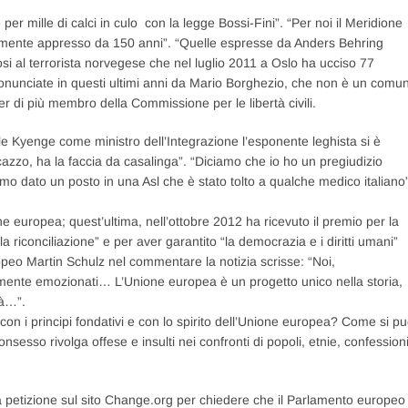
e per mille di calci in culo con la legge Bossi-Fini”. “Per noi il Meridione
samente appresso da 150 anni”. “Quelle espresse da Anders Behring
dosi al terrorista norvegese che nel luglio 2011 a Oslo ha ucciso 77
pronunciate in questi ultimi anni da Mario Borghezio, che non è un comu
r di più membro della Commissione per le libertà civili.
le Kyenge come ministro dell’Integrazione l’esponente leghista si è
cazzo, ha la faccia da casalinga”. “Diciamo che io ho un pregiudizio
amo dato un posto in una Asl che è stato tolto a qualche medico italiano”
e europea; quest’ultima, nell’ottobre 2012 ha ricevuto il premio per la
a riconciliazione” e per aver garantito “la democrazia e i diritti umani”
opeo Martin Schulz nel commentare la notizia scrisse: “Noi,
ente emozionati… L’Unione europea è un progetto unico nella storia,
tà…”.
 con i principi fondativi e con lo spirito dell’Unione europea? Come si p
esso rivolga offese e insulti nei confronti di popoli, etnie, confession
a petizione sul sito Change.org per chiedere che il Parlamento europeo