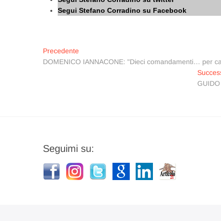
Segui Stefano Corradino su Facebook
Navigazione
Articolo
Precedente
precedente:
DOMENICO IANNACONE: "Dieci comandamenti… per capi
articoli
Succes
GUIDO B
Seguimi su: