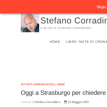
Segui 
Vai
Stefano Corradi
al
contenuto
IL BLOG DI STEFANO CORRADINO
HOME
LIBRO “NOTE DI CRON
ATTIVITÀ GIORNALISTICA
,
VARIE
Oggi a Strasburgo per chiedere 
Articoli di
Stefano Corradino
22 Maggio 2013