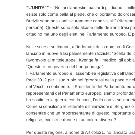
“L’UNITA”” –
“Noi ai clandestini bastardi gli diamo il mill
esiste solo come palla al piede, che ci portiamo doloro
Breivik sono posizioni sicuramente condivisibili” (riferen
persone). Queste sono solo alcune delle deliranti frasi 
cittadino ma uno degli eletti nel Parlamento europeo. E pe
Nelle scorse settimane, all’indomani della nomina di Ceci
lanciato in nuove frasi palesemente razziste: “Scelta del 
favorevole ai mitteleuropei. Kyenge fa il medico, gli abbi
“Questo è un governo del bonga bonga”.
Il Parlamento europeo è l’assemblea legislativa dell’Union
Pace 2012 per il suo ruolo nei “progressi nella pace e nell
nel Vecchio continente. Il Presidente del Parlamento eur
rappresentanti del Parlamento europeo, siamo profondam
ha sostituito la guerra con la pace, l’odio con la solidarie
Come si conciliano le reiterate dichiarazioni di Borghezio
consentire che un rappresentante di questo importante cons
religiose, ministri e donne di un colore diverso?
Per questa ragione, a nome di Articolo21, ho lanciato un