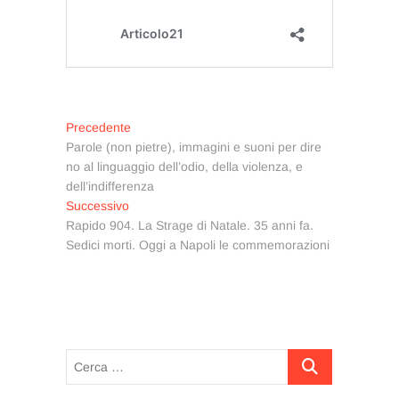
Navigazione
Articolo
Precedente
precedente:
Parole (non pietre), immagini e suoni per dire
articoli
no al linguaggio dell’odio, della violenza, e
dell’indifferenza
Articolo
Successivo
successivo:
Rapido 904. La Strage di Natale. 35 anni fa.
Sedici morti. Oggi a Napoli le commemorazioni
Cerca
…