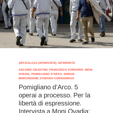
ARTICOLO21 (INTERVISTE)
,
INTERVISTE
ASCANIO CELESTINI
,
FRANCESCA FORNARIO
,
MONI
OVADIA
,
POMIGLIANO D'ARCO
,
SERGIO
MARCHIONNE
,
STEFANO CORRADINOS
Pomigliano d’Arco. 5
operai a processo. Per la
libertà di espressione.
Intervista a Moni Ovadia: