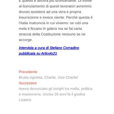
E questo è ancora più sconcertante. Di fronte
al licenziamento di questi lavoratori avremmo
dovuto assistere ad una vera e propria
insurrezione e invece niente. Perché questa è
l’Italia malconcia in cui viviamo: se rubi una
mela ti ficcano in galera ma se fai carta
straccia della Costituzione nessuno se ne
accorge.
Intervista a cura di Stefano Corradino
pubblicata su Articolo21
Navigazione
Articolo
Precedente
precedente:
Brutta vignetta, Charlie. Viva Charlie!
articoli
Articolo
Successivo
successivo:
Aveva denunciato gli intrighi tra mafia, politica
e massoneria. Ucciso 26 anni fa il giudice
Livatino