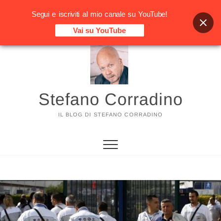
Segui e iscriviti al mio canale su YouTube!
Vai su YouTube
Vai
al
contenuto
Stefano Corradino
IL BLOG DI STEFANO CORRADINO