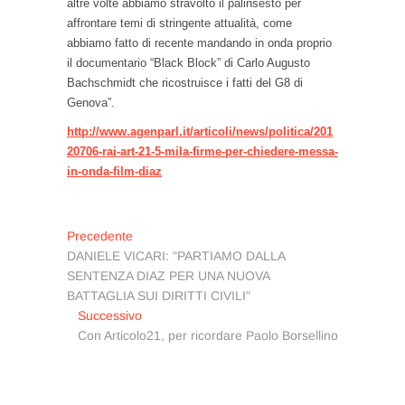
altre volte abbiamo stravolto il palinsesto per
affrontare temi di stringente attualità, come
abbiamo fatto di recente mandando in onda proprio
il documentario “Black Block” di Carlo Augusto
Bachschmidt che ricostruisce i fatti del G8 di
Genova”.
http://www.agenparl.it/articoli/news/politica/201
20706-rai-art-21-5-mila-firme-per-chiedere-messa-
in-onda-film-diaz
Navigazione
Articolo
Precedente
precedente:
DANIELE VICARI: "PARTIAMO DALLA
articoli
SENTENZA DIAZ PER UNA NUOVA
BATTAGLIA SUI DIRITTI CIVILI"
Articolo
Successivo
successivo:
Con Articolo21, per ricordare Paolo Borsellino