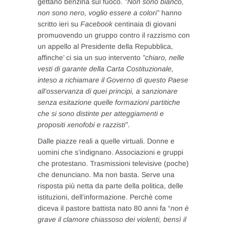
gettano benzina sul fuoco.
”Non sono bianco,
non sono nero, voglio essere a colori”
hanno
scritto ieri su
Facebook
centinaia di giovani
promuovendo un gruppo contro il razzismo con
un appello al Presidente della Repubblica,
affinche’ ci sia un suo intervento
”chiaro, nelle
vesti di garante della Carta Costituzionale,
inteso a richiamare il Governo di questo Paese
all’osservanza di quei principi, a sanzionare
senza esitazione quelle formazioni partitiche
che si sono distinte per atteggiamenti e
propositi xenofobi e razzisti”
.
Dalle piazze reali a quelle virtuali. Donne e
uomini che s’indignano. Associazioni e gruppi
che protestano. Trasmissioni televisive (poche)
che denunciano. Ma non basta. Serve una
risposta più netta da parte della politica, delle
istituzioni, dell’informazione. Perchè come
diceva il pastore battista nato 80 anni fa “
non è
grave il clamore chiassoso dei violenti, bensì il