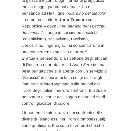
la giustizia e contro ogni forma di pregiudizio
etnico è oggi quantomai attuale. Lo è
pensando ad Haiti, quel “
Giardino del diavolo
”
– come ha scritto
Vittorio Zucconi
su
Repubblica –
dove i neri pagano per i peccati
dei bianchi
“. Luogo in cui cinque secoli fa
“colonialismo, schiavismo, razzismo,
clericalismo, ingordigia… si concentrarono in
una convergenza squisita di orrore”.
E’ attuale pensando alla ribellione degli africani
di Rosarno riportata ieri ad
Anno Zero
in una
bella puntata che si è aperta con un servizio di
“Sciuscià” di dieci anni fa in cui già allora gli
immigrati si interrogavano sulle ragioni del
livore degli italiani nei loro confronti. E’ attuale
pensando ai cori e agli slogan nei nostri stadi
contro i giocatori di colore.
I fenomeni di intolleranza nei confronti delle
diversità (siano essi neri, rom o omosessuali),
sono quotidiani. E ci sono forze politiche che