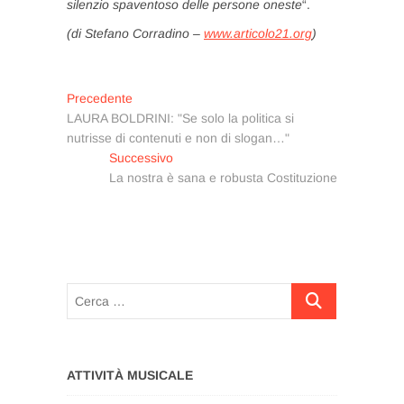
silenzio spaventoso delle persone oneste
“.
(di Stefano Corradino –
www.articolo21.org
)
Navigazione
Articolo
Precedente
precedente:
LAURA BOLDRINI: "Se solo la politica si
articoli
nutrisse di contenuti e non di slogan…"
Articolo
Successivo
successivo:
La nostra è sana e robusta Costituzione
Cerca
…
ATTIVITÀ MUSICALE