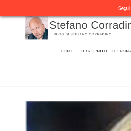
Segui 
Vai
Stefano Corradi
al
contenuto
IL BLOG DI STEFANO CORRADINO
HOME
LIBRO “NOTE DI CRON