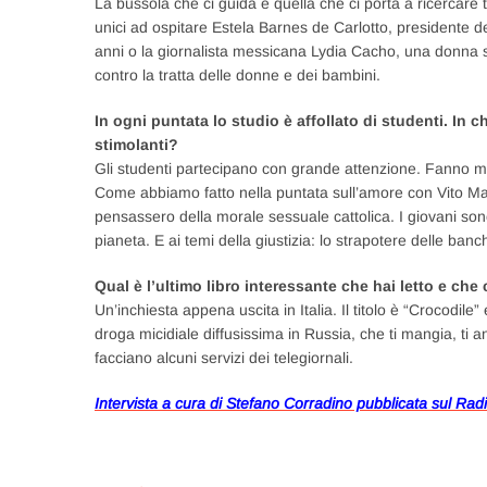
La bussola che ci guida è quella che ci porta a ricercare
unici ad ospitare Estela Barnes de Carlotto, presidente d
anni o la giornalista messicana Lydia Cacho, una donna s
contro la tratta delle donne e dei bambini.
In ogni puntata lo studio è affollato di studenti. In
stimolanti?
Gli studenti partecipano con grande attenzione. Fanno m
Come abbiamo fatto nella puntata sull’amore con Vito Man
pensassero della morale sessuale cattolica. I giovani sono m
pianeta. E ai temi della giustizia: lo strapotere delle ban
Qual è l’ultimo libro interessante che hai letto e che
Un’inchiesta appena uscita in Italia. Il titolo è “Crocodile
droga micidiale diffusissima in Russia, che ti mangia, ti 
facciano alcuni servizi dei telegiornali.
Intervista a cura di Stefano Corradino pubblicata sul Radi