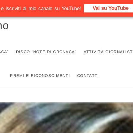
Vai su YouTube
e iscriviti al mio canale su YouTube!
no
ACA”
DISCO “NOTE DI CRONACA”
ATTIVITÀ GIORNALIST
PREMI E RICONOSCIMENTI
CONTATTI