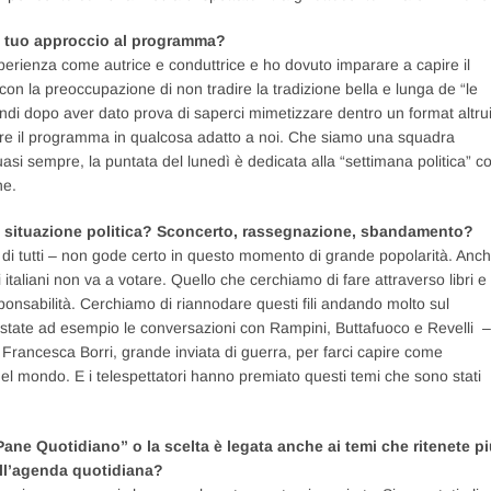
l tuo approccio al programma?
perienza come autrice e conduttrice e ho dovuto imparare a capire il
 con la preoccupazione di non tradire la tradizione bella e lunga de “le
indi dopo aver dato prova di saperci mimetizzare dentro un format altru
re il programma in qualcosa adatto a noi. Che siamo una squadra
quasi sempre, la puntata del lunedì è dedicata alla “settimana politica” c
one.
lla situazione politica? Sconcerto, rassegnazione, sbandamento?
hi di tutti – non gode certo in questo momento di grande popolarità. Anc
taliani non va a votare. Quello che cerchiamo di fare attraverso libri e
sponsabilità. Cerchiamo di riannodare questi fili andando molto sul
o state ad esempio le conversazioni con Rampini, Buttafuoco e Revelli –
Francesca Borri, grande inviata di guerra, per farci capire come
 nel mondo. E i telespettatori hanno premiato questi temi che sono stati
Pane Quotidiano” o la scelta è legata anche ai temi che ritenete p
ell’agenda quotidiana?