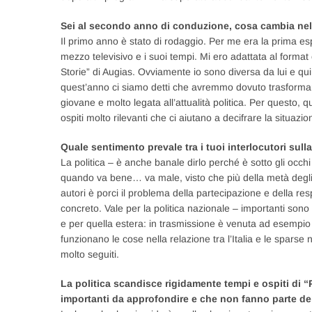
Sei al secondo anno di conduzione, cosa cambia ne
Il primo anno è stato di rodaggio. Per me era la prima es
mezzo televisivo e i suoi tempi. Mi ero adattata al format
Storie” di Augias. Ovviamente io sono diversa da lui e qu
quest’anno ci siamo detti che avremmo dovuto trasforma
giovane e molto legata all’attualità politica. Per questo, 
ospiti molto rilevanti che ci aiutano a decifrare la situazi
Quale sentimento prevale tra i tuoi interlocutori su
La politica – è anche banale dirlo perché è sotto gli occ
quando va bene… va male, visto che più della metà degli i
autori è porci il problema della partecipazione e della re
concreto. Vale per la politica nazionale – importanti son
e per quella estera: in trasmissione è venuta ad esempio 
funzionano le cose nella relazione tra l’Italia e le sparse
molto seguiti.
La politica scandisce rigidamente tempi e ospiti di “
importanti da approfondire e che non fanno parte d