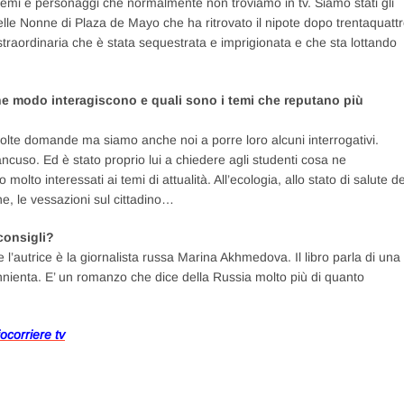
 temi e personaggi che normalmente non troviamo in tv. Siamo stati gli
elle Nonne di Plaza de Mayo che ha ritrovato il nipote dopo trentaquatt
traordinaria che è stata sequestrata e imprigionata e che sta lottando
 che modo interagiscono e quali sono i temi che reputano più
olte domande ma siamo anche noi a porre loro alcuni interrogativi.
cuso. Ed è stato proprio lui a chiedere agli studenti cosa ne
olto interessati ai temi di attualità. All’ecologia, allo stato di salute de
che, le vessazioni sul cittadino…
 consigli?
” e l’autrice è la giornalista russa Marina Akhmedova. Il libro parla di una
annienta. E’ un romanzo che dice della Russia molto più di quanto
ocorriere tv