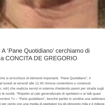
. A ‘Pane Quotidiano’ cerchiamo di
rvista a CONCITA DE GREGORIO
he si arricchisce di elementi importanti. “Pane Quotidiano”, il
l lunedì al venerdì alle 12.45 rinnova contenitore e contenuti.
o, ndr) che realizza servizi in esterna chiedendo pareri per strada sugli
 le novità. “Rispetto al calo generalizzato di spettatori e ai talk quasi
ocorriere Tv – “Pane quotidiano”, benché partito in sordina una settiman
er cento con una media di spettatori tra gli ottocento mila e il milione