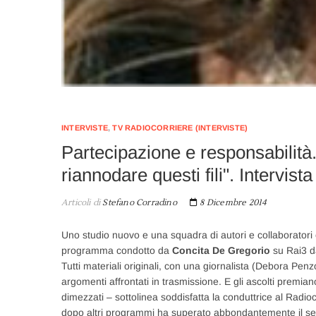
INTERVISTE
,
TV RADIOCORRIERE (INTERVISTE)
Partecipazione e responsabilità
riannodare questi fili". Inte
Articoli di
Stefano Corradino
8 Dicembre 2014
Uno studio nuovo e una squadra di autori e collaboratori c
programma condotto da
Concita De Gregorio
su Rai3 da
Tutti materiali originali, con una giornalista (Debora Penz
argomenti affrontati in trasmissione. E gli ascolti premiano
dimezzati – sottolinea soddisfatta la conduttrice al Radi
dopo altri programmi ha superato abbondantemente il sei p