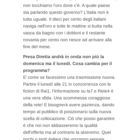
non tocchiamo l’oro dove c’è. A quale paese
sta parlando questo governo? L’Italia non è
tutta uguale. Il dieci per cento degli italiani
naviga nell’oro e tutte le mattine si butta nella
vasca da bagno con i dobloni e il restante
novanta per cento non riesce ad arrivare alla
fine del mese.
Presa Diretta andrà in onda non più la
domenica ma il lunedì. Cosa cambia per il
programma?
E’ come se facessimo una trasmissione nuova.
Partire il lunedì alle 21 in concorrenza con le
fiction di Rai1, l’informazione su la7 e Rete4 è
una vera sfida. Una scommessa coraggiosa
della rete! E bisognerà avere pazienza, dando
tempo al pubblico di posizionarsi sulla nuova
scelta di collocazione. Ciò che posso garantire
è che noi non abbasseremo la qualità
dell’offerta ma al contrario la alzeremo. Quei
pochi o tanti italiani che vorranno seguire