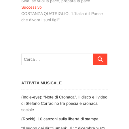
precedente:
Siria: se vuoi la pace, prepara la pace
articoli
Articolo
Successivo
successivo:
COSTANZA QUATRIGLIO: "L’Italia è il Paese
che divora i suoi figli"
Cerca
…
ATTIVITÀ MUSICALE
(Indie-eye): “Note di Cronaca”. Il disco e i video
di Stefano Corradino tra poesia e cronaca
sociale
(Rockit): 10 canzoni sulla libertà di stampa
“Il suono dei diritti umani”. Il 1° dicembre 2022