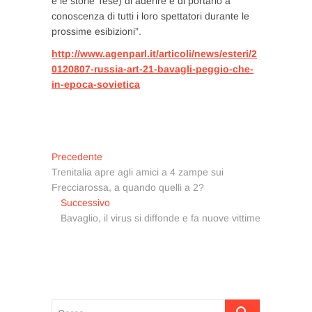
e le storie Tese) di aderire e di portarlo a
conoscenza di tutti i loro spettatori durante le
prossime esibizioni”.
http://www.agenparl.it/articoli/news/esteri/2
0120807-russia-art-21-bavagli-peggio-che-
in-epoca-sovietica
Navigazione
Articolo
Precedente
precedente:
Trenitalia apre agli amici a 4 zampe sui
articoli
Frecciarossa, a quando quelli a 2?
Articolo
Successivo
successivo:
Bavaglio, il virus si diffonde e fa nuove vittime
Cerca