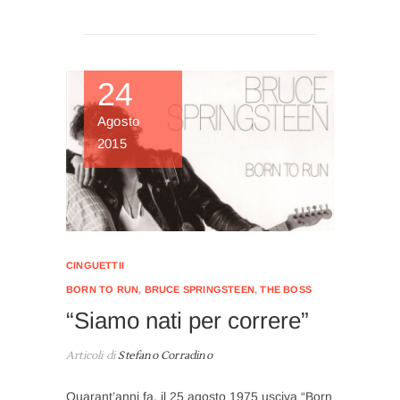
24
Agosto
2015
CINGUETTII
BORN TO RUN
,
BRUCE SPRINGSTEEN
,
THE BOSS
“Siamo nati per correre”
Articoli di
Stefano Corradino
Quarant’anni fa, il 25 agosto 1975 usciva “Born