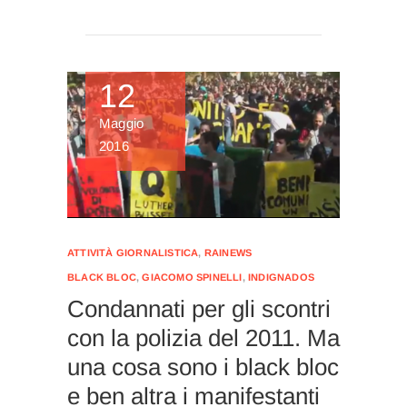
12
Maggio
2016
ATTIVITÀ GIORNALISTICA
,
RAINEWS
BLACK BLOC
,
GIACOMO SPINELLI
,
INDIGNADOS
Condannati per gli scontri
con la polizia del 2011. Ma
una cosa sono i black bloc
e ben altra i manifestanti