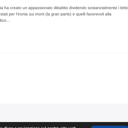
ia ha creato un appassionato dibattito dividendo sostanzialmente i letto
ati per l’ironia sui morti (la gran parte) e quelli favorevoli alla
 dico…
Stefano Corradino
|
Privacy Policy
| © 2026 Stefano Corradino