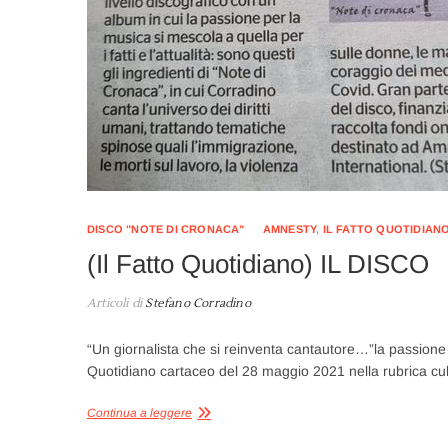
DISCO "NOTE DI CRONACA"
AMNESTY
,
IL FATTO QUOTIDIAN
(Il Fatto Quotidiano) IL DISCO
Articoli di
Stefano Corradino
“Un giornalista che si reinventa cantautore…”la passione p
Quotidiano cartaceo del 28 maggio 2021 nella rubrica cu
Continua a leggere