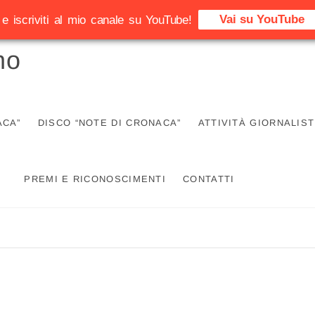
Vai su YouTube
e iscriviti al mio canale su YouTube!
no
ACA”
DISCO “NOTE DI CRONACA”
ATTIVITÀ GIORNALIST
PREMI E RICONOSCIMENTI
CONTATTI