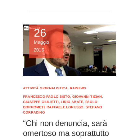
26
Maggio
2016
ATTIVITÀ GIORNALISTICA
,
RAINEWS
FRANCESCO PAOLO SISTO
,
GIOVANNI TIZIAN
,
GIUSEPPE GIULIETTI
,
LIRIO ABATE
,
PAOLO
BORROMETI
,
RAFFAELE LORUSSO
,
STEFANO
CORRADINO
“Chi non denuncia, sarà
omertoso ma soprattutto