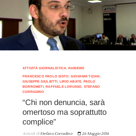
ATTIVITÀ GIORNALISTICA
,
RAINEWS
FRANCESCO PAOLO SISTO
,
GIOVANNI TIZIAN
,
GIUSEPPE GIULIETTI
,
LIRIO ABATE
,
PAOLO
BORROMETI
,
RAFFAELE LORUSSO
,
STEFANO
CORRADINO
“Chi non denuncia, sarà
omertoso ma soprattutto
complice”
Articoli di
Stefano Corradino
26 Maggio 2016