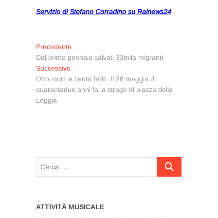
Servizio di Stefano Corradino su Rainews24
Navigazione
Articolo
Precedente
precedente:
Dal primo gennaio salvati 33mila migranti
articoli
Articolo
Successivo
successivo:
Otto morti e cento feriti. Il 28 maggio di
quarantadue anni fa la strage di piazza della
Loggia
Cerca
…
ATTIVITÀ MUSICALE