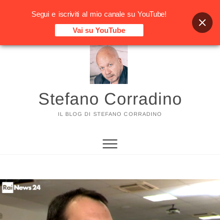
Segui e iscriviti al mio canale su YouTube!
Vai su YouTube
Vai
al
contenuto
Stefano Corradino
IL BLOG DI STEFANO CORRADINO