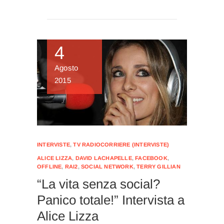
4
Agosto
2015
INTERVISTE
,
TV RADIOCORRIERE (INTERVISTE)
ALICE LIZZA
,
DAVID LACHAPELLE
,
FACEBOOK
,
OFFLINE
,
RAI2
,
SOCIAL NETWORK
,
TERRY GILLIAN
“La vita senza social?
Panico totale!” Intervista a
Alice Lizza