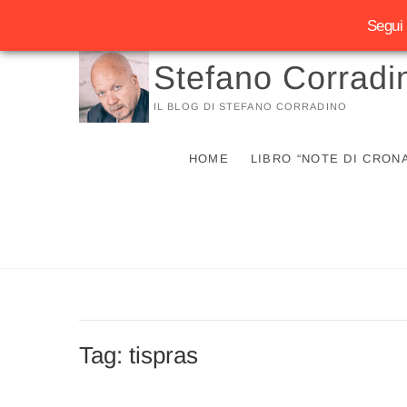
Segui 
Vai
Stefano Corradi
al
contenuto
IL BLOG DI STEFANO CORRADINO
HOME
LIBRO “NOTE DI CRON
Tag:
tispras