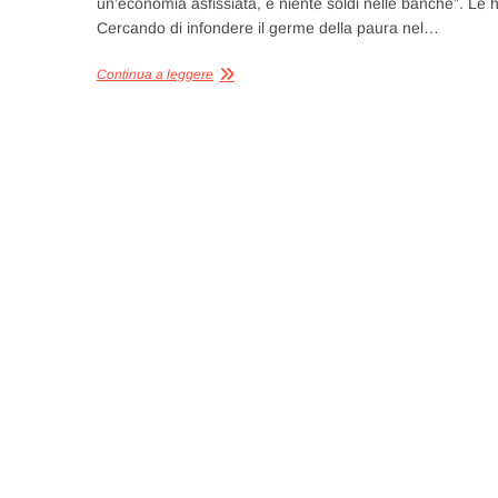
un’economia asfissiata, e niente soldi nelle banche”. Le han
Cercando di infondere il germe della paura nel…
Continua a leggere