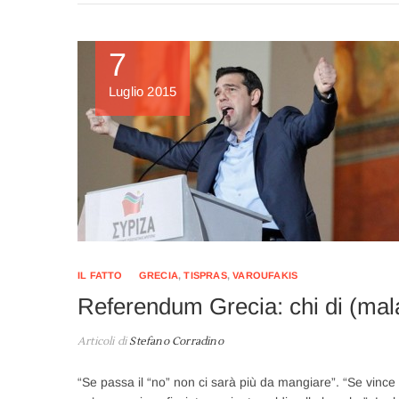
7
Luglio 2015
IL FATTO
GRECIA
,
TISPRAS
,
VAROUFAKIS
Referendum Grecia: chi di (mal
Articoli di
Stefano Corradino
“Se passa il “no” non ci sarà più da mangiare”. “Se vince T