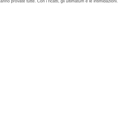
no provate tutte. Con i ricatti, gli ultimatum e le intimidazioni.