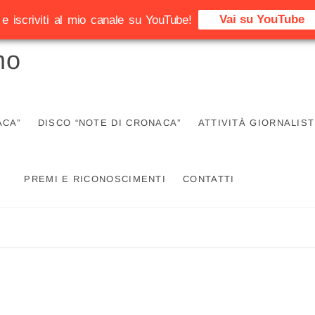
Vai su YouTube
e iscriviti al mio canale su YouTube!
no
ACA”
DISCO “NOTE DI CRONACA”
ATTIVITÀ GIORNALIST
PREMI E RICONOSCIMENTI
CONTATTI