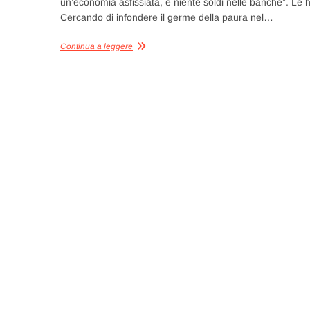
un’economia asfissiata, e niente soldi nelle banche”. Le han
Cercando di infondere il germe della paura nel…
Continua a leggere