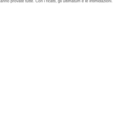
no provate tutte. Con i ricatti, gli ultimatum e le intimidazioni.