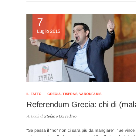
7
Luglio 2015
IL FATTO
GRECIA
,
TISPRAS
,
VAROUFAKIS
Referendum Grecia: chi di (mal
Articoli di
Stefano Corradino
“Se passa il “no” non ci sarà più da mangiare”. “Se vince T