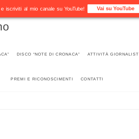
Vai su YouTube
e iscriviti al mio canale su YouTube!
no
ACA”
DISCO “NOTE DI CRONACA”
ATTIVITÀ GIORNALIST
PREMI E RICONOSCIMENTI
CONTATTI