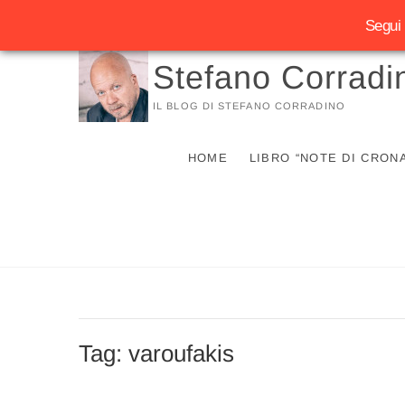
Segui 
Vai
Stefano Corradi
al
contenuto
IL BLOG DI STEFANO CORRADINO
HOME
LIBRO “NOTE DI CRON
Tag:
varoufakis