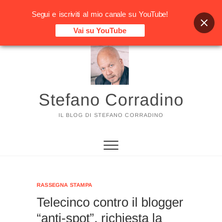
Segui e iscriviti al mio canale su YouTube!
Vai su YouTube
Vai
al
contenuto
Stefano Corradino
IL BLOG DI STEFANO CORRADINO
RASSEGNA STAMPA
Telecinco contro il blogger
“anti-spot”, richiesta la