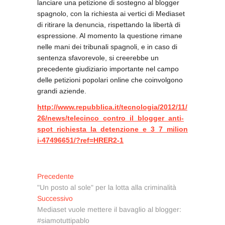
lanciare una petizione di sostegno al blogger
spagnolo, con la richiesta ai vertici di
Mediaset
di ritirare la denuncia, rispettando la libertà di
espressione. Al momento la questione rimane
nelle mani dei tribunali spagnoli, e in caso di
sentenza sfavorevole, si creerebbe un
precedente giudiziario importante nel campo
delle petizioni popolari online che coinvolgono
grandi aziende.
http://www.repubblica.it/tecnologia/2012/11/
26/news/telecinco_contro_il_blogger_anti-
spot_richiesta_la_detenzione_e_3_7_milion
i-47496651/?ref=HRER2-1
Navigazione
Articolo
Precedente
precedente:
"Un posto al sole" per la lotta alla criminalità
articoli
Articolo
Successivo
successivo:
Mediaset vuole mettere il bavaglio al blogger:
#siamotuttipablo