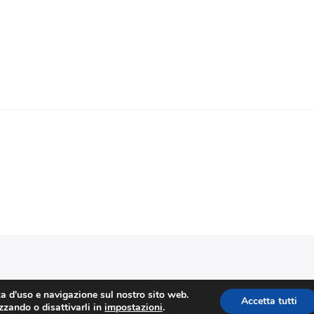
Stefano Corradino
|
Privacy Policy
| © 2026 Stefano Corradino
za d'uso e navigazione sul nostro sito web.
Accetta tutti
izzando o disattivarli in
impostazioni
.