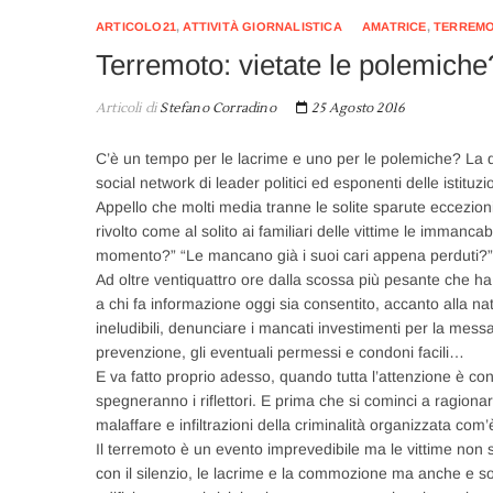
ARTICOLO21
,
ATTIVITÀ GIORNALISTICA
AMATRICE
,
TERREM
Terremoto: vietate le polemiche
Articoli di
Stefano Corradino
25 Agosto 2016
C’è un tempo per le lacrime e uno per le polemiche? La d
social network di leader politici ed esponenti delle istituz
Appello che molti media tranne le solite sparute eccezion
rivolto come al solito ai familiari delle vittime le imma
momento?” “Le mancano già i suoi cari appena perduti
Ad oltre ventiquattro ore dalla scossa più pesante che ha
a chi fa informazione oggi sia consentito, accanto alla n
ineludibili, denunciare i mancati investimenti per la messa
prevenzione, gli eventuali permessi e condoni facili…
E va fatto proprio adesso, quando tutta l’attenzione è con
spegneranno i riflettori. E prima che si cominci a ragionare
malaffare e infiltrazioni della criminalità organizzata com
Il terremoto è un evento imprevedibile ma le vittime non s
con il silenzio, le lacrime e la commozione ma anche e sop