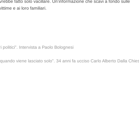
avrebbe fatto solo vacillare. Un’informazione che scavi a fondo sulle
ittime e ai loro familiari.
politici”. Intervista a Paolo Bolognesi
quando viene lasciato solo”. 34 anni fa ucciso Carlo Alberto Dalla Chie