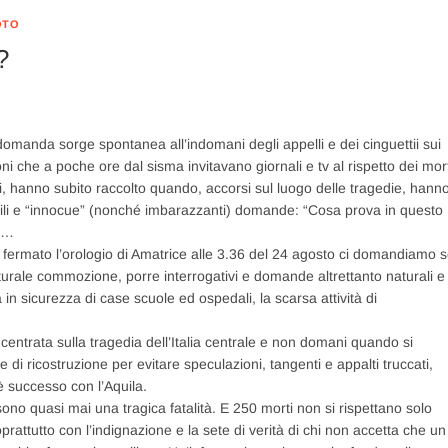
OTO
?
omanda sorge spontanea all’indomani degli appelli e dei cinguettii sui
ioni che a poche ore dal sisma invitavano giornali e tv al rispetto dei mort
i, hanno subito raccolto quando, accorsi sul luogo delle tragedie, hann
ncabili e “innocue” (nonché imbarazzanti) domande: “Cosa prova in questo
?”…
 fermato l’orologio di Amatrice alle 3.36 del 24 agosto ci domandiamo 
aturale commozione, porre interrogativi e domande altrettanto naturali e
 in sicurezza di case scuole ed ospedali, la scarsa attività di
centrata sulla tragedia dell’Italia centrale e non domani quando si
 di ricostruzione per evitare speculazioni, tangenti e appalti truccati,
’è successo con l’Aquila.
ono quasi mai una tragica fatalità. E 250 morti non si rispettano solo
rattutto con l’indignazione e la sete di verità di chi non accetta che un