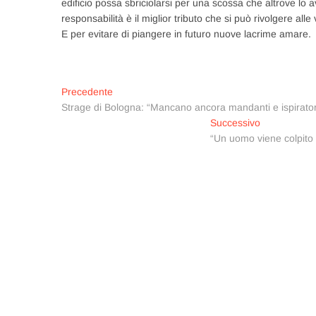
edificio possa sbriciolarsi per una scossa che altrove lo 
responsabilità è il miglior tributo che si può rivolgere alle v
E per evitare di piangere in futuro nuove lacrime amare.
Navigazione
Articolo
Precedente
precedente:
Strage di Bologna: “Mancano ancora mandanti e ispiratori 
articoli
Articolo
Successivo
successivo:
“Un uomo viene colpito 