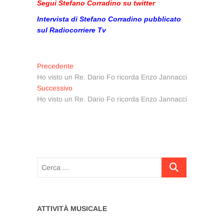
Segui Stefano Corradino su twitter
Intervista di Stefano Corradino pubblicato
sul Radiocorriere Tv
Navigazione
Articolo
Precedente
precedente:
Ho visto un Re. Dario Fo ricorda Enzo Jannacci
articoli
Articolo
Successivo
successivo:
Ho visto un Re. Dario Fo ricorda Enzo Jannacci
Cerca
…
ATTIVITÀ MUSICALE