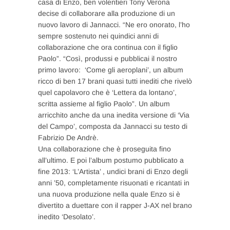
casa di Enzo, ben volentieri Tony Verona
decise di collaborare alla produzione di un
nuovo lavoro di Jannacci. “Ne ero onorato, l’ho
sempre sostenuto nei quindici anni di
collaborazione che ora continua con il figlio
Paolo”. “Così, produssi e pubblicai il nostro
primo lavoro: ‘Come gli aeroplani’, un album
ricco di ben 17 brani quasi tutti inediti che rivelò
quel capolavoro che è ‘Lettera da lontano’,
scritta assieme al figlio Paolo”. Un album
arricchito anche da una inedita versione di ‘Via
del Campo’, composta da Jannacci su testo di
Fabrizio De Andrè.
Una collaborazione che è proseguita fino
all’ultimo. E poi l’album postumo pubblicato a
fine 2013: ‘L’Artista’ , undici brani di Enzo degli
anni ’50, completamente risuonati e ricantati in
una nuova produzione nella quale Enzo si è
divertito a duettare con il rapper J-AX nel brano
inedito ‘Desolato’.