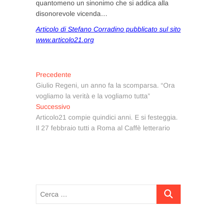
quantomeno un sinonimo che si addica alla
disonorevole vicenda…
Articolo di Stefano Corradino pubblicato sul sito
www.articolo21.org
Navigazione
Articolo
Precedente
precedente:
Giulio Regeni, un anno fa la scomparsa. “Ora
articoli
vogliamo la verità e la vogliamo tutta”
Articolo
Successivo
successivo:
Articolo21 compie quindici anni. E si festeggia.
Il 27 febbraio tutti a Roma al Caffè letterario
Cerca
…