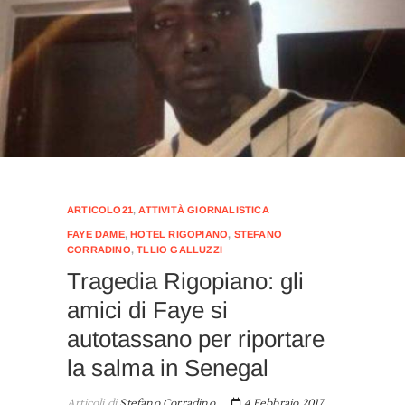
ARTICOLO21
,
ATTIVITÀ GIORNALISTICA
FAYE DAME
,
HOTEL RIGOPIANO
,
STEFANO
CORRADINO
,
TLLIO GALLUZZI
Tragedia Rigopiano: gli
amici di Faye si
autotassano per riportare
la salma in Senegal
Articoli di
Stefano Corradino
4 Febbraio 2017