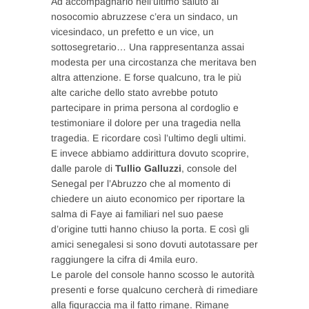
Ad accompagnarlo nell’ultimo saluto al
nosocomio abruzzese c’era un sindaco, un
vicesindaco, un prefetto e un vice, un
sottosegretario… Una rappresentanza assai
modesta per una circostanza che meritava ben
altra attenzione. E forse qualcuno, tra le più
alte cariche dello stato avrebbe potuto
partecipare in prima persona al cordoglio e
testimoniare il dolore per una tragedia nella
tragedia. E ricordare così l’ultimo degli ultimi.
E invece abbiamo addirittura dovuto scoprire,
dalle parole di
Tullio Galluzzi
, console del
Senegal per l’Abruzzo che al momento di
chiedere un aiuto economico per riportare la
salma di Faye ai familiari nel suo paese
d’origine tutti hanno chiuso la porta. E così gli
amici senegalesi si sono dovuti autotassare per
raggiungere la cifra di 4mila euro.
Le parole del console hanno scosso le autorità
presenti e forse qualcuno cercherà di rimediare
alla figuraccia ma il fatto rimane. Rimane