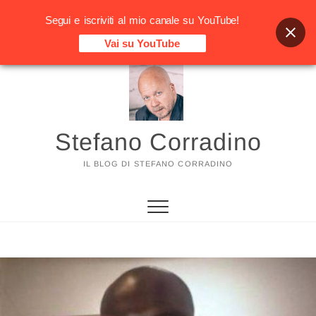
Segui e iscriviti al mio canale su YouTube!
Vai su YouTube
Vai
al
contenuto
Stefano Corradino
IL BLOG DI STEFANO CORRADINO