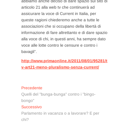
abbiamo anche deciso di dare spazio sul sito di
articolo 21 alla web tv che continuerà ad
assicurare la voce di Current in Italia, per
queste ragioni chiederemo anche a tutte le
associazioni che si occupano della libertà di
informazione di fare altrettanto e di dare spazio
alla voce di chi, in questi anni, ha sempre dato
voce alle lotte contro le censure e contro i
bavagli”.
http://www.primaonline.it/2011/08/01/95281/t
v-art21-meno-pluralismo-senza-current/
Navigazione
Articolo
Precedente
precedente:
Quelli del "bunga-bunga" contro i "bingo-
articoli
bongo"
Articolo
Successivo
successivo:
Parlamento in vacanza o a lavorare? E per
chi?