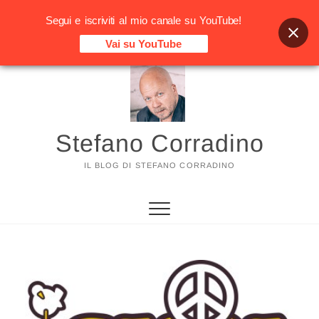
Segui e iscriviti al mio canale su YouTube!
Vai su YouTube
Vai
al
contenuto
Stefano Corradino
IL BLOG DI STEFANO CORRADINO