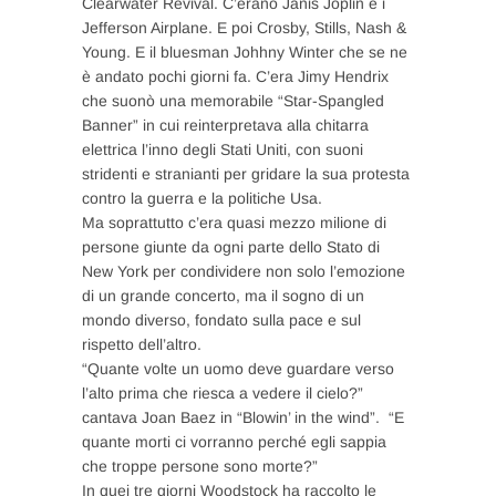
Clearwater Revival. C’erano Janis Joplin e i
Jefferson Airplane. E poi Crosby, Stills, Nash &
Young. E il bluesman Johhny Winter che se ne
è andato pochi giorni fa. C’era Jimy Hendrix
che suonò una memorabile “Star-Spangled
Banner” in cui reinterpretava alla chitarra
elettrica l’inno degli Stati Uniti, con suoni
stridenti e stranianti per gridare la sua protesta
contro la guerra e la politiche Usa.
Ma soprattutto c’era quasi mezzo milione di
persone giunte da ogni parte dello Stato di
New York per condividere non solo l’emozione
di un grande concerto, ma il sogno di un
mondo diverso, fondato sulla pace e sul
rispetto dell’altro.
“Quante volte un uomo deve guardare verso
l’alto prima che riesca a vedere il cielo?”
cantava Joan Baez in “Blowin’ in the wind”. “E
quante morti ci vorranno perché egli sappia
che troppe persone sono morte?”
In quei tre giorni Woodstock ha raccolto le