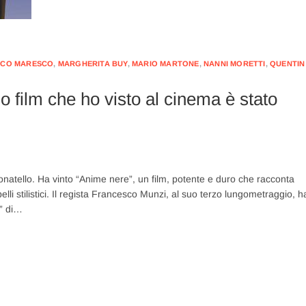
CO MARESCO
,
MARGHERITA BUY
,
MARIO MARTONE
,
NANNI MORETTI
,
QUENTIN
mo film che ho visto al cinema è stato
Donatello. Ha vinto “Anime nere”, un film, potente e duro che racconta
i stilistici. Il regista Francesco Munzi, al suo terzo lungometraggio, h
e” di…