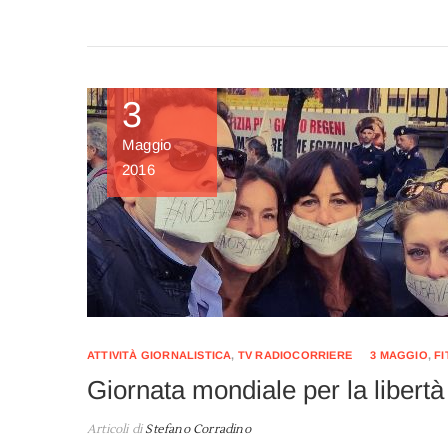
3
Maggio
2016
ATTIVITÀ GIORNALISTICA
,
TV RADIOCORRIERE
3 MAGGIO
,
FI
Giornata mondiale per la libert
Articoli di
Stefano Corradino