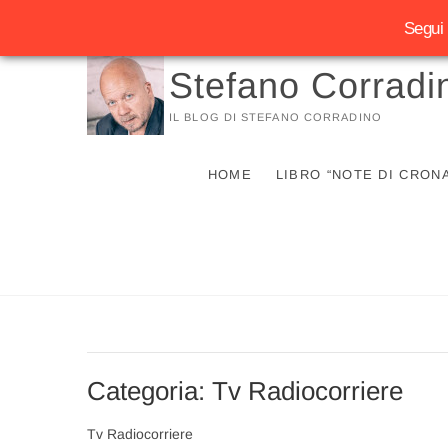
Segui 
Vai
Stefano Corradi
al
contenuto
IL BLOG DI STEFANO CORRADINO
HOME
LIBRO “NOTE DI CRON
Categoria:
Tv Radiocorriere
Tv Radiocorriere