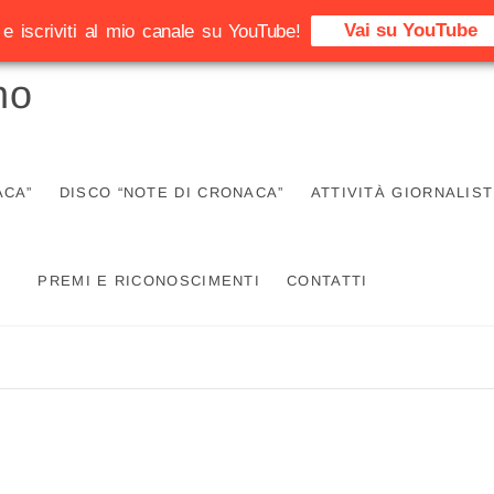
Vai su YouTube
e iscriviti al mio canale su YouTube!
no
ACA”
DISCO “NOTE DI CRONACA”
ATTIVITÀ GIORNALIST
PREMI E RICONOSCIMENTI
CONTATTI