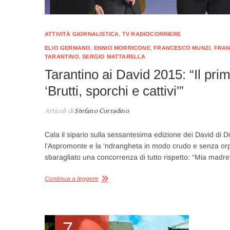
ATTIVITÀ GIORNALISTICA
,
TV RADIOCORRIERE
ELIO GERMANO
,
ENNIO MORRICONE
,
FRANCESCO MUNZI
,
FRAN
TARANTINO
,
SERGIO MATTARELLA
Tarantino ai David 2015: “Il pri
‘Brutti, sporchi e cattivi'”
Articoli di
Stefano Corradino
Cala il sipario sulla sessantesima edizione dei David di 
l’Aspromonte e la ‘ndrangheta in modo crudo e senza orpell
sbaragliato una concorrenza di tutto rispetto: “Mia madr
Continua a leggere
7