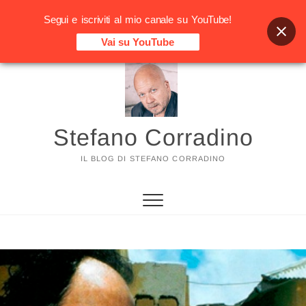
Segui e iscriviti al mio canale su YouTube!
Vai su YouTube
Vai
al
contenuto
Stefano Corradino
IL BLOG DI STEFANO CORRADINO