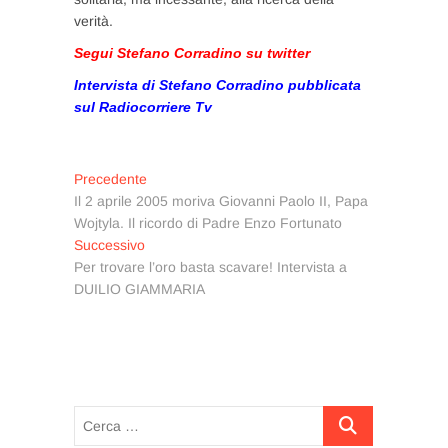
verità.
Segui Stefano Corradino su twitter
Intervista di Stefano Corradino pubblicata
sul Radiocorriere Tv
Navigazione
Articolo
Precedente
precedente:
Il 2 aprile 2005 moriva Giovanni Paolo II, Papa
articoli
Wojtyla. Il ricordo di Padre Enzo Fortunato
Articolo
Successivo
successivo:
Per trovare l’oro basta scavare! Intervista a
DUILIO GIAMMARIA
Cerca
…