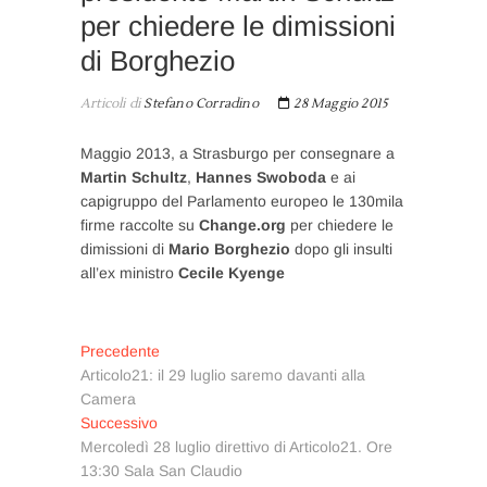
per chiedere le dimissioni
di Borghezio
Articoli di
Stefano Corradino
28 Maggio 2015
Maggio 2013, a Strasburgo per consegnare a
Martin Schultz
,
Hannes Swoboda
e ai
capigruppo del Parlamento europeo le 130mila
firme raccolte su
Change.org
per chiedere le
dimissioni di
Mario Borghezio
dopo gli insulti
all’ex ministro
Cecile Kyenge
Navigazione
Articolo
Precedente
precedente:
Articolo21: il 29 luglio saremo davanti alla
articoli
Camera
Articolo
Successivo
successivo:
Mercoledì 28 luglio direttivo di Articolo21. Ore
13:30 Sala San Claudio