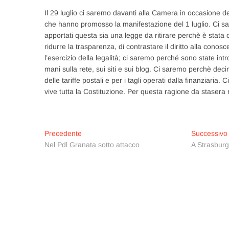
Il 29 luglio ci saremo davanti alla Camera in occasione del
che hanno promosso la manifestazione del 1 luglio. Ci 
apportati questa sia una legge da ritirare perchè è stata c
ridurre la trasparenza, di contrastare il diritto alla c
l’esercizio della legalità; ci saremo perché sono state in
mani sulla rete, sui siti e sui blog. Ci saremo perchè deci
delle tariffe postali e per i tagli operati dalla finanziaria
vive tutta la Costituzione. Per questa ragione da stasera
Navigazione
Articolo
Precedente
Successivo
precedente:
Nel Pdl Granata sotto attacco
A Strasburg
articoli