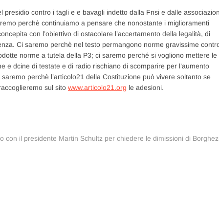
 presidio contro i tagli e e bavagli indetto dalla Fnsi e dalle associazion
saremo perchè continuiamo a pensare che nonostante i miglioramenti
oncepita con l’obiettivo di ostacolare l’accertamento della legalità, di
onoscenza. Ci saremo perchè nel testo permangono norme gravissime contr
trodotte norme a tutela della P3; ci saremo perché si vogliono mettere le
ne e dcine di testate e di radio rischiano di scomparire per l’aumento
. Ci saremo perchè l’articolo21 della Costituzione può vivere soltanto se
 raccoglieremo sul sito
www.articolo21.org
le adesioni.
Articolo
successivo:
o con il presidente Martin Schultz per chiedere le dimissioni di Borghez