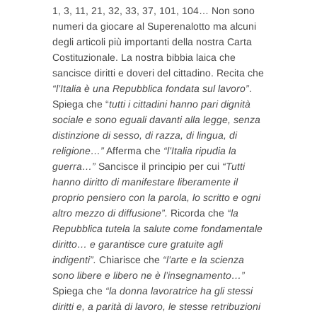
1, 3, 11, 21, 32, 33, 37, 101, 104… Non sono
numeri da giocare al Superenalotto ma alcuni
degli articoli più importanti della nostra Carta
Costituzionale. La nostra bibbia laica che
sancisce diritti e doveri del cittadino. Recita che
“l’Italia è una Repubblica fondata sul lavoro”
.
Spiega che “
tutti i cittadini hanno pari dignità
sociale e sono eguali davanti alla legge, senza
distinzione di sesso, di razza, di lingua, di
religione…”
Afferma che
“l’Italia ripudia la
guerra…”
Sancisce il principio per cui
“Tutti
hanno diritto di manifestare liberamente il
proprio pensiero con la parola, lo scritto e ogni
altro mezzo di diffusione”.
Ricorda che
“la
Repubblica tutela la salute come fondamentale
diritto… e garantisce cure gratuite agli
indigenti”.
Chiarisce che
“l’arte e la scienza
sono libere e libero ne è l’insegnamento…”
Spiega che
“la donna lavoratrice ha gli stessi
diritti e, a parità di lavoro, le stesse retribuzioni