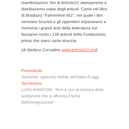
manifestazioni. Noi di Articolo21 stamperemo e
distribuiremo copie degli articoli. Come nel libro
di Bradbury “
Fahrenheit 451
“, nel quale i libri
venivano bruciati e gli oppositori imparavano a
memoria i grandi testi della letteratura noi
facciamo nostri i 139 articoli della Costituzione,
prima che siano carta straccia.
(di Stefano Corradino
www.articolo21.org
)
Navigazione
Articolo
Precedente
precedente:
Sanremo, specchio fedele dell’Italia di oggi
articoli
Articolo
Successivo
successivo:
LUIGI MANCONI: "Non è con la retorica della
solidarietà che si affronta il tema
dell’immigrazione"