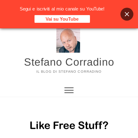
Segui e iscriviti al mio canale su YouTube!
Vai su YouTube
Vai
al
contenuto
Stefano Corradino
IL BLOG DI STEFANO CORRADINO