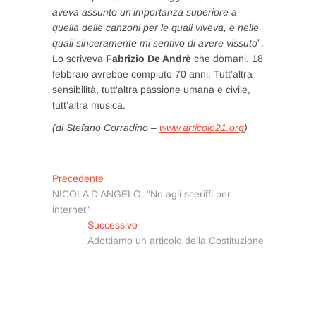
aveva assunto un’importanza superiore a
quella delle canzoni per le quali viveva, e nelle
quali sinceramente mi sentivo di avere vissuto
”.
Lo scriveva
Fabrizio De Andrè
che domani, 18
febbraio avrebbe compiuto 70 anni. Tutt’altra
sensibilità, tutt’altra passione umana e civile,
tutt’altra musica.
(di Stefano Corradino –
www.articolo21.org
)
Navigazione
Articolo
Precedente
precedente:
NICOLA D’ANGELO: "No agli sceriffi per
articoli
internet"
Articolo
Successivo
successivo:
Adottiamo un articolo della Costituzione