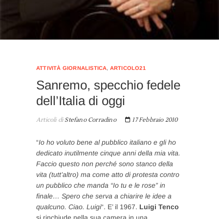
ATTIVITÀ GIORNALISTICA
,
ARTICOLO21
Sanremo, specchio fedele
dell’Italia di oggi
Articoli di
Stefano Corradino
17 Febbraio 2010
“
Io ho voluto bene al pubblico italiano e gli ho
dedicato inutilmente cinque anni della mia vita.
Faccio questo non perché sono stanco della
vita (tutt’altro) ma come atto di protesta contro
un pubblico che manda “Io tu e le rose” in
finale… Spero che serva a chiarire le idee a
qualcuno. Ciao. Luigi
“. E’ il 1967.
Luigi Tenco
si rinchiude nella sua camera in una