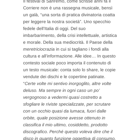
Il festival di Sanremo, come scrisse anni fa il
Corriere non è una rassegna musicale, bensì
un galà, “una sorta di pratica divinatoria coatta
per leggere la nostra società”. Uno specchio
fedele dell’Italia di oggi. Del suo
imbarbarimento, della crisi intellettuale, artistica
e morale. Della sua mediocrità. Il Paese della
meretriciocrazia
in cui si tagliano i fondi alla
cultura e all’informazione. Alle idee… In questo
contesto sociale poco importa il contenuto di
un testo musicale: conta solo lo share, le copie
vendute dei dischi e le copertine patinate.
“
Certe volte mi sentivo inorgoglito, altre volte
deluso. Ma sempre in ogni caso un po’
vergognoso a vedermi quasi costretto a
sfogliare le riviste specializzate, per scrutare
con un occhio quasi da lumaca, fuori dalle
orbite, quale posizione avesse ottenuto in
classifica il mio ultimo, cosiddetto, prodotto
discografico. Perché questo voleva dire che il
disco in quanto funzione oggettiva di consumo,