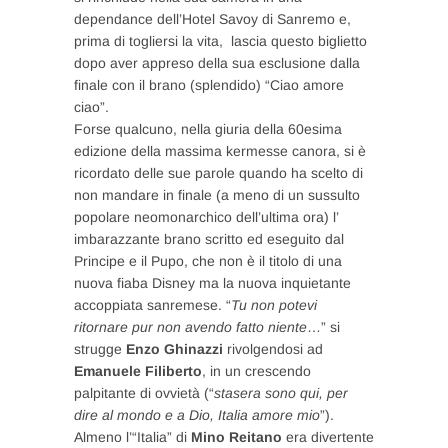
dependance dell’Hotel Savoy di Sanremo e,
prima di togliersi la vita, lascia questo biglietto
dopo aver appreso della sua esclusione dalla
finale con il brano (splendido) “Ciao amore
ciao”.
Forse qualcuno, nella giuria della 60esima
edizione della massima kermesse canora, si è
ricordato delle sue parole quando ha scelto di
non mandare in finale (a meno di un sussulto
popolare neomonarchico dell’ultima ora) l’
imbarazzante brano scritto ed eseguito dal
Principe e il Pupo, che non è il titolo di una
nuova fiaba Disney ma la nuova inquietante
accoppiata sanremese. “
Tu non potevi
ritornare pur non avendo fatto niente
…” si
strugge
Enzo Ghinazzi
rivolgendosi ad
Emanuele Filiberto
, in un crescendo
palpitante di ovvietà (“
stasera sono qui, per
dire al mondo e a Dio, Italia amore mio
”).
Almeno l’“Italia” di
Mino Reitano
era divertente