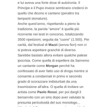
e lui aveva una forte dose di autoironia. Il
Principe e il Pupo invece sembrano crederci in
quello che dicono e cantano (peraltro tra
lampanti stonature).
Anche quest’anno, rispettando a pieno la
tradizione, la parola “amore” è quella più
ricorrente nei testi in concorso, totalizzando
3500 ripetizioni, seguita da “cuore” (1.500). Per
carità, dal festival di
Mazzi
(senza fiori) non ci
si poteva aspettare granchè di diverso.
Sarebbe bastato allora evitare qualche palese
ipocrisia. Come quella di espellere da Sanremo
un cantante come
Morgan
perché ha
confessato di aver fatto uso di droga mentre si
consente a condannati in primo e secondo
grado di scorazzare indisturbati da una
trasmissione all’altra. O quella di invitare un
artista come
Paolo Rossi
, per poi dargli il
benservito con un sms dopo aver valutato la
presunta pericolosità del suo monologo…