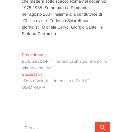
che metterà sotto scacco Roma nel decennio
1975-1985. Se ne parla a Diamante,
nell’agosto 2007 insieme alla conduttrice di
“Chi l’ha visto” Federica Sciarelli con i
giornalisti Michele Cervo, Giorgio Santelli e
Stefano Corradino
Navigazione
Articolo
Precedente
precedente:
BOB GELDOF: "Il mondo ci chiama, ma noi lo
articoli
stiamo a sentire"
Articolo
Successivo
successivo:
"Seta e Veleni" – Intervista a DUILIO
GIAMMARIA
Cerca
…